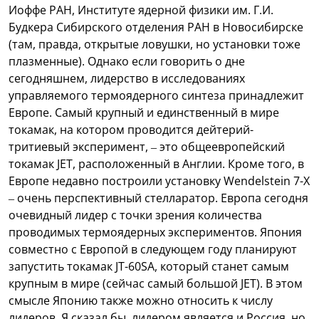
Иоффе РАН, Институте ядерной физики им. Г.И.
Будкера Сибирского отделения РАН в Новосибирске
(там, правда, открытые ловушки, но установки тоже
плазменные). Однако если говорить о дне
сегодняшнем, лидерство в исследованиях
управляемого термоядерного синтеза принадлежит
Европе. Самый крупный и единственный в мире
токамак, на котором проводится дейтерий-
тритиевый эксперимент, – это общеевропейский
токамак JET, расположенный в Англии. Кроме того, в
Европе недавно построили установку Wendelstein 7-X
– очень перспективный стелларатор. Европа сегодня
очевидный лидер с точки зрения количества
проводимых термоядерных экспериментов. Япония
совместно с Европой в следующем году планируют
запустить токамак JT-60SA, который станет самым
крупным в мире (сейчас самый большой JET). В этом
смысле Японию также можно относить к числу
лидеров. Я сказал бы, лидером является и Россия, но,