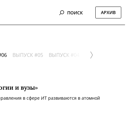
АРХИВ
ПОИСК
2016
2015
2014
2013
#06
ВЫПУСК #05
ВЫПУСК #04
ВЫПУСК #03
ВЫПУСК
огии и вузы»
аправления в сфере ИТ развиваются в атомной