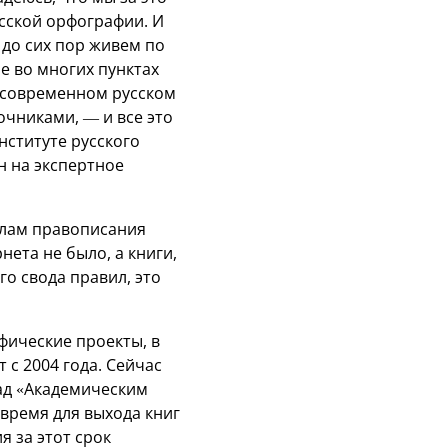
сской орфографии. И
 до сих пор живем по
е во многих пунктах
 в современном русском
очниками, — и все это
нституте русского
н на экспертное
илам правописания
нета не было, а книги,
го свода правил, это
фические проекты, в
 с 2004 года. Сейчас
над «Академическим
время для выхода книг
я за этот срок