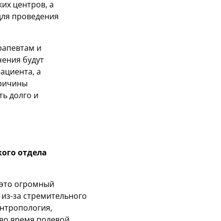
их центров, а
для проведения
рапевтам и
ения будут
ациента, а
причины
ь долго и
ого отдела
 это огромный
 из-за стремительного
Антропология,
я во время полевой