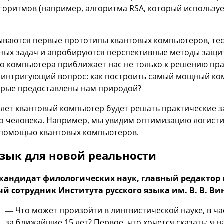
горитмов (например, алгоритма RSA, который используе
ываются первые прототипы квантовых компьютеров, те
ных задач и апробируются перспективные методы защ
о компьютера приближает нас не только к решению пр
на интригующий вопрос: как построить самый мощный ко
орые предоставлены нам природой?
5 лет квантовый компьютер будет решать практические з
о человека. Например, мы увидим оптимизацию логисти
 помощью квантовых компьютеров.
язык для новой реальности
кандидат филологических наук, главный редактор 
ый сотрудник Института русского языка им. В. В. В
— Что может произойти в лингвистической науке, в ча
за ближайшие 15 лет? Первое, что хочется сказать: я н