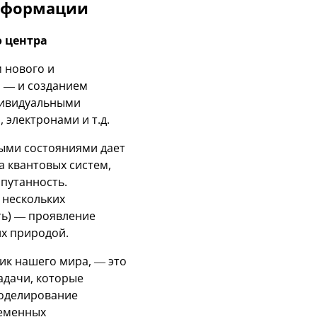
информации
о центра
 нового и
 — и созданием
дивидуальными
электронами и т.д.
ыми состояниями дает
 квантовых систем,
апутанность.
 нескольких
ть) — проявление
х природой.
ик нашего мира, — это
адачи, которые
моделирование
ременных