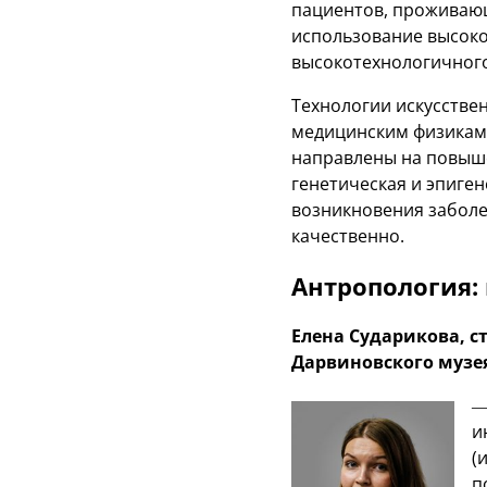
пациентов, проживающ
использование высоко
высокотехнологичного
Технологии искусстве
медицинским физикам.
направлены на повыше
генетическая и эпиге
возникновения заболе
качественно.
Антропология:
Елена Сударикова, 
Дарвиновского музе
—
и
(
п