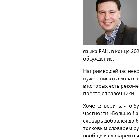
языка РАН, в конце 20
обсуждение.
Например,сейчас нево
нужно писать слова с 
в которых есть рекоме
просто справочники.
Хочется верить, что 
частности «Большой ак
словарь добрался до б
толковым словарем ру
вообще и словарей в ч