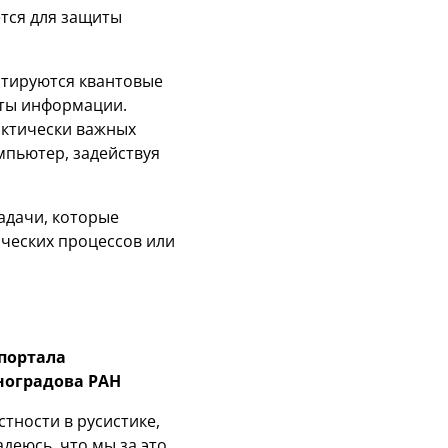
тся для защиты
стируются квантовые
иты информации.
актически важных
мпьютер, задействуя
адачи, которые
ческих процессов или
портала
иноградова РАН
стности в русистике,
адеюсь, что мы за это