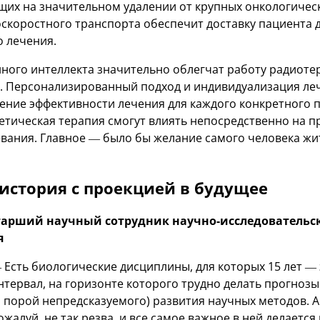
их на значительном удалении от крупных онкологическ
скоростного транспорта обеспечит доставку пациента 
 лечения.
нного интеллекта значительно облегчат работу радиоте
 Персонализированный подход и индивидуализация леч
ние эффективности лечения для каждого конкретного п
нетическая терапия смогут влиять непосредственно на 
вания. Главное — было бы желание самого человека жит
 история с проекцией в будущее
старший научный сотрудник научно-исследовательск
я
 Есть биологические дисциплины, для которых 15 лет —
нтервал, на горизонте которого трудно делать прогнозы
и порой непредсказуемого) развития научных методов. 
ожалуй, не так резва, и все самое важное в ней делаетс