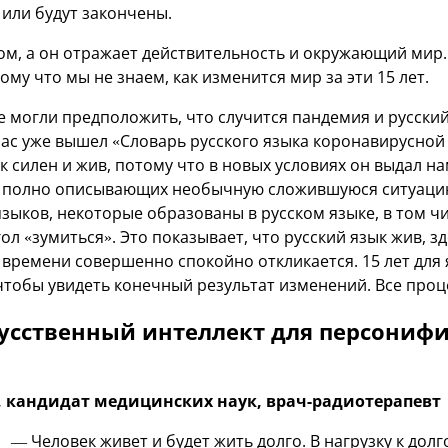
 или будут закончены.
ом, а он отражает действительность и окружающий мир.
ому что мы не знаем, как изменится мир за эти 15 лет.
е могли предположить, что случится пандемия и русский
ас уже вышел «Словарь русского языка коронавирусной 
к силен и жив, потому что в новых условиях он выдал 
, полно описывающих необычную сложившуюся ситуаци
языков, некоторые образованы в русском языке, в том 
ол «зумиться». Это показывает, что русский язык жив, з
 времени совершенно спокойно откликается. 15 лет для 
 чтобы увидеть конечный результат изменений. Все про
усственный интеллект для персониф
, кандидат медицинских наук, врач-радиотерапевт
— Человек живет и будет жить долго. В нагрузку к дол