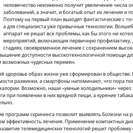
человечество неизменно получит увеличение числа о
заболеваний, а значит, и богатый опыт их лечения и п
Поэтому на первый план выходят фантастические с то
а для специалиста уже привычные технологии. Волшеб
аппарат не решат все проблемы, как бы этого ни хотел
мероприятий, включающих первичную профилактику, 
стадиях, своевременное лечение с сохранением высок
овышение доступности высокотехнологичной помощи для
м возможных чудесных перемен.
й здоровье образ жизни уже сформирован в обществе.
ости разминки, а смартфоны напоминают, что пора по
калории. Возможно, наши «умные холодильники» через 1
ги при появлении в них вредной пищи, а курение табак
льно.
ие программ скрининга позволит выявлять болезни на р
м эффективность лечения. Применение компактных ди
развитие телемедицинских технологий решит проблему