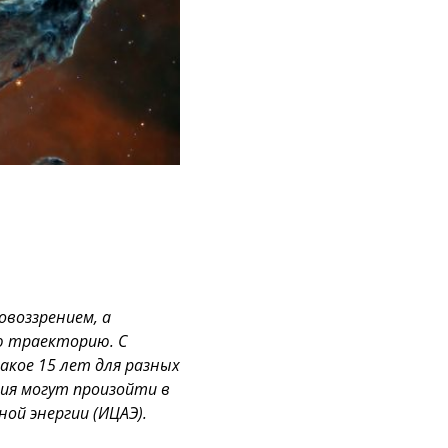
овоззрением, а
ю траекторию. С
акое 15 лет для разных
ния могут произойти в
й энергии (ИЦАЭ).