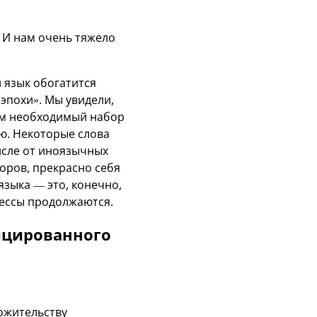
 И нам очень тяжело
 язык обогатится
эпохи». Мы увидели,
нам необходимый набор
ю. Некоторые слова
числе от иноязычных
доров, прекрасно себя
языка — это, конечно,
цессы продолжаются.
ицированного
гожительству