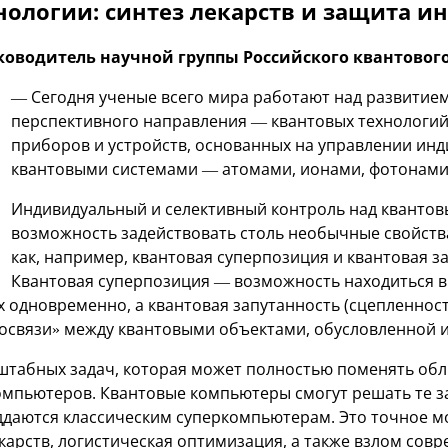
нологии: синтез лекарств и защита 
ководитель научной группы Российского квантовог
— Сегодня ученые всего мира работают над развитием
перспективного направления — квантовых технологий
приборов и устройств, основанных на управлении ин
квантовыми системами — атомами, ионами, фотонами, 
Индивидуальный и селективный контроль над квантов
возможность задействовать столь необычные свойства
как, например, квантовая суперпозиция и квантовая з
Квантовая суперпозиция — возможность находиться в
 одновременно, а квантовая запутанность (сцепленнос
освязи» между квантовыми объектами, обусловленной и
штабных задач, которая может полностью поменять обл
омпьютеров. Квантовые компьютеры смогут решать те з
даются классическим суперкомпьютерам. Это точное 
карств, логистическая оптимизация, а также взлом сов