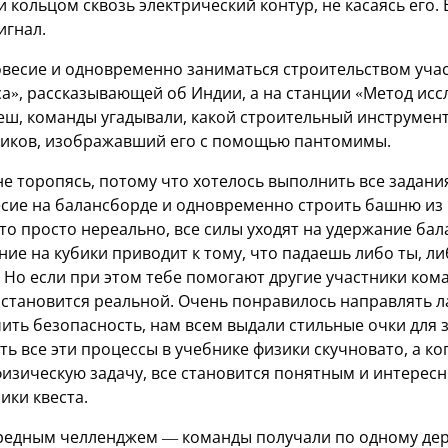
 кольцом сквозь электрический контур, не касаясь его. 
игнал.
весие и одновременно заниматься строительством учас
а», рассказывающей об Индии, а на станции «Метод исс
ш, команды угадывали, какой строительный инструмент
ников, изображавший его с помощью пантомимы.
не торопясь, потому что хотелось выполнить все задан
сие на балансборде и одновременно строить башню из к
это просто нереально, все силы уходят на удержание бал
е на кубики приводит к тому, что падаешь либо ты, ли
Но если при этом тебе помогают другие участники кома
становится реальной. Очень понравилось направлять 
ить безопасность, нам всем выдали стильные очки для 
ть все эти процессы в учебнике физики скучновато, а ко
зическую задачу, все становится понятным и интерес
ики квеста.
ередным челленджем — команды получали по одному де