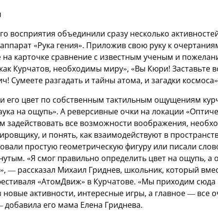
я
го восприятия объединили сразу несколько активностей
 аппарат «Рука гения». Приложив свою руку к очертани
 на карточке сравнение с известным ученым и пожелани
 как Курчатов, необходимы миру», «Вы Кюри! Заставьте в
ич! Сумеете разгадать и тайны атома, и загадки космоса»
и его цвет по собственным тактильным ощущениям кур
аука на ощупь». А реверсивные очки на локации «Оптич
м задействовать все возможности воображения, необх
ировщику, и понять, как взаимодействуют в пространст
совали простую геометрическую фигуру или писали слово
утым. «Я смог правильно определить цвет на ощупь, а 
, — рассказал Михаил Гриднев, школьник, который вмес
фестиваля «АтомДвиж» в Курчатове. «Мы приходим сюда 
 новые активности, интересные игры, а главное — все 
 добавила его мама Елена Гриднева.