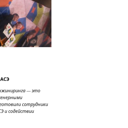
 АСЭ
инжиниринга — это
нженерными
одготовили сотрудники
Э и содействии