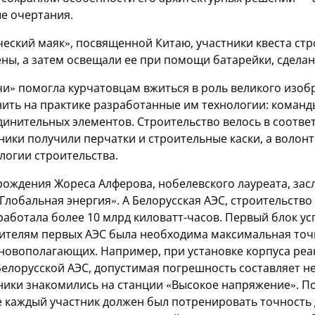
ые очертания.
ческий маяк», посвященной Китаю, участники квеста ст
ены, а затем освещали ее при помощи батарейки, сделан
чи» помогла курчатовцам вжиться в роль великого изоб
ть на практике разработанные им технологии: команды
динительных элементов. Строительство велось в соотве
ики получили перчатки и строительные каски, а волонт
логии строительства.
рождения Жореса Алферова, нобелевского лауреата, зас
Глобальная энергия». А Белорусская АЭС, строительств
работала более 10 млрд киловатт-часов. Первый блок ус
оителям первых АЭС была необходима максимальная точн
новополагающих. Например, при установке корпуса реа
елорусской АЭС, допустимая погрешность составляет не
ники знакомились на станции «Высокое напряжение». По
 каждый участник должен был потренировать точность