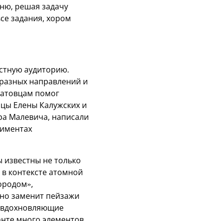
ню, решая задачу
се задания, хором
астную аудиторию.
 разных направлений и
чатовцам помог
ицы Елены Калужских и
ра Малевича, написали
риментах
ы известны не только
 в контексте атомной
ородом»,
чно заменит пейзажи
о вдохновляющие
анте много элементов,