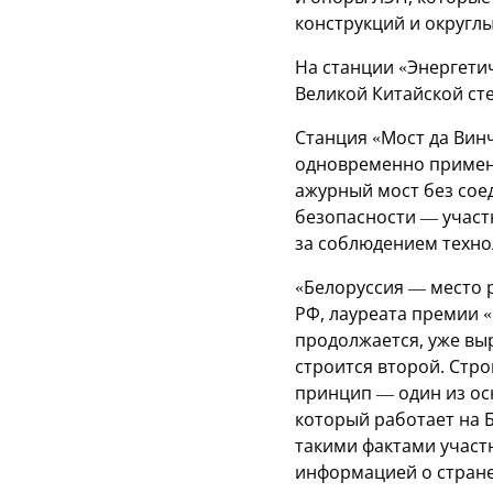
конструкций и округл
На станции «Энергети
Великой Китайской ст
Станция «Мост да Вин
одновременно примени
ажурный мост без сое
безопасности — участн
за соблюдением техно
«Белоруссия — место 
РФ, лауреата премии «
продолжается, уже вы
строится второй. Стр
принцип — один из ос
который работает на Б
такими фактами участ
информацией о стране