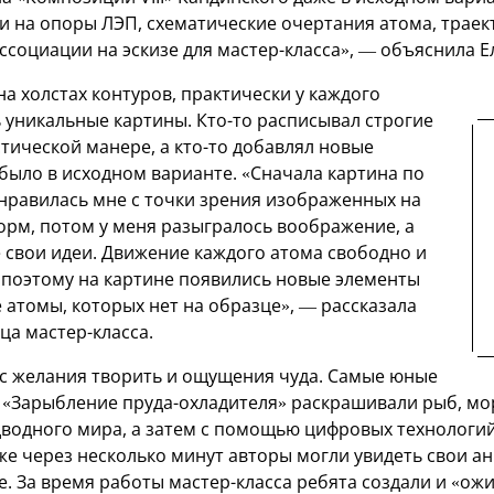
и на опоры ЛЭП, схематические очертания атома, траект
ассоциации на эскизе для мастер-класса», — объяснила Е
а холстах контуров, практически у каждого
 уникальные картины. Кто-то расписывал строгие
тической манере, а кто-то добавлял новые
было в исходном варианте. «Сначала картина по
равилась мне с точки зрения изображенных на
орм, потом у меня разыгралось воображение, а
е свои идеи. Движение каждого атома свободно и
 поэтому на картине появились новые элементы
 атомы, которых нет на образце», — рассказала
ца мастер-класса.
 с желания творить и ощущения чуда. Самые юные
 «Зарыбление пруда-охладителя» раскрашивали рыб, мор
дводного мира, а затем с помощью цифровых технологий 
уже через несколько минут авторы могли увидеть свои 
. За время работы мастер-класса ребята создали и «ожи