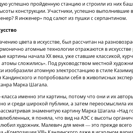
дую успешно пройденную станцию и строили из них баш
высоты конструкции. Участники, успешно выполнившие в
енер? Я инженер» под салют из пушки с серпантином.
усство
ачению цвета в искусстве, был рассчитан на разновозр
армонично атомные технологии отражаются в искусстве
ые картины начала ХХ века, уже ставшие классикой, кур
о атомы сложились». Под руководством местной художн
и изобразили атомную электростанцию в стиле Казими
я Кандинского и попробовали себя в живописных экспе
анра Марка Шагала.
-класса именно эти картины, потому что они и их автор
 но и среди широкой публики, а затем переосмыслила их
рассматривая знаменитую картину Марка Шагала «Над г
любленных, я поняла, что вид на АЭС с высоты органи
к любил художник. Малевич для меня — это прежде всег
а «Композиции VIII» Кандинского даже в исходном вари