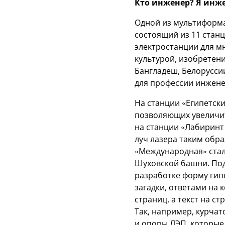
Кто инженер? Я инж
Одной из мультиформа
состоящий из 11 стан
электростанции для мн
культурой, изобретени
Бангладеш, Белорусси
для профессии инжен
На станции «Египетск
позволяющих увеличит
на станции «Лабиринт
луч лазера таким обр
«Международная» стал
Шуховской башни. Под
разработке форму гип
загадки, ответами на
страниц, а текст на с
Так, например, курча
и опоры ЛЭП, которые