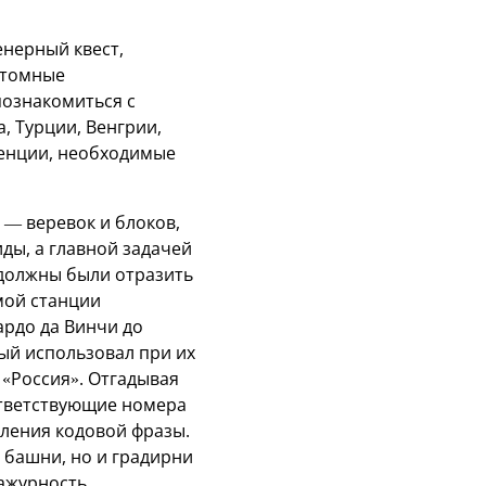
енерный квест,
атомные
познакомиться с
, Турции, Венгрии,
тенции, необходимые
— веревок и блоков,
ы, а главной задачей
 должны были отразить
мой станции
рдо да Винчи до
ый использовал при их
 «Россия». Отгадывая
ответствующие номера
вления кодовой фразы.
 башни, но и градирни
 ажурность