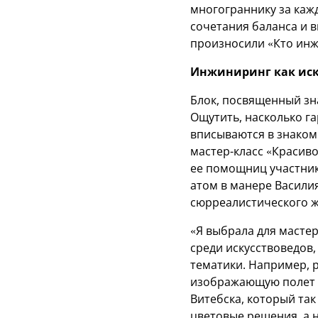
многограннику за каж
сочетания баланса и 
произносили «Кто инж
Инжиниринг как иск
Блок, посвященный зн
Ощутить, насколько г
вписываются в знаком
мастер-класс «Красив
ее помощниц участник
атом в манере Васили
сюрреалистического ж
«Я выбрала для мастер
среди искусствоведов,
тематики. Например, 
изображающую полет в
Витебска, который та
цветовые решения, а н