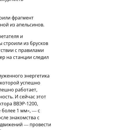
роили фрагмент
ной из апельсинов.
ретателя и
 строили из брусков
тствии с правилами
ер на станции следил
луженного энергетика
о которой успешно
пешно работает,
ость. И сейчас этот
ктора ВВЭР-1200,
 более 1 мм», — с
сле знакомства с
 движений — провести