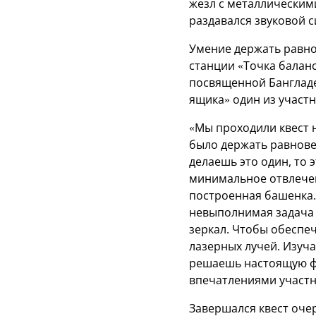
жезл с металлическими
раздавался звуковой с
Умение держать равно
станции «Точка баланс
посвященной Бангладе
ящика» один из участ
«Мы проходили квест 
было держать равнове
делаешь это один, то 
минимальное отвлечени
построенная башенка. 
невыполнимая задача 
зеркал. Чтобы обеспеч
лазерных лучей. Изуча
решаешь настоящую фи
впечатлениями участн
Завершался квест оч