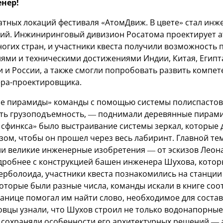
енер!
тных локаций фестиваля «АтомДвиж. В цвете» стал инж
ций. Инжиниринговый дивизион Росатома проектирует 
огих стран, и участники квеста получили возможность 
ями и техническими достижениями Индии, Китая, Египта
и и России, а также смогли попробовать развить компе
ера-проектировщика.
ие пирамиды» команды с помощью системы полиспастов 
ь грузоподъемность, — поднимали деревянные пирамид
 сфинкса» было выстраивание системы зеркал, которые
азом, чтобы он прошел через весь лабиринт. Главной те
и великие инженерные изобретения — от эскизов Леона
робнее с конструкцией башен инженера Шухова, котор
ерболоида, участники квеста познакомились на станции
 которые были разные числа, команды искали в книге со
транице помогал им найти слово, необходимое для соста
товцы узнали, что Шухов строил не только водонапорные
 сохраняли особенности его архитектурных решений —