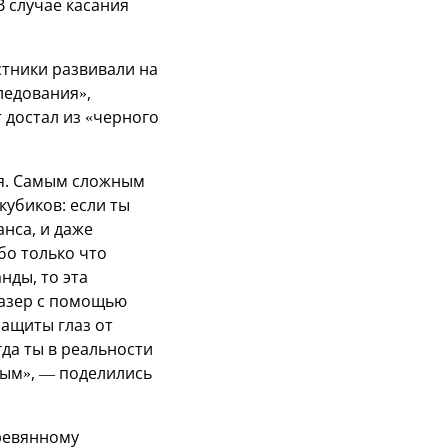
В случае касания
тники развивали на
ледования»,
 достал из «черного
ия. Самым сложным
убиков: если ты
анса, и даже
бо только что
нды, то эта
лазер с помощью
защиты глаз от
гда ты в реальности
ным», — поделились
ревянному