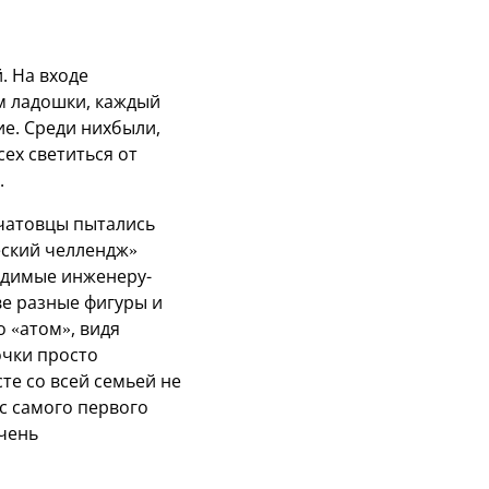
. На входе
ям ладошки, каждый
е. Среди нихбыли,
сех светиться от
.
чатовцы пытались
еский челлендж»
одимые инженеру-
ве разные фигуры и
 «атом», видя
очки просто
те со всей семьей не
с самого первого
очень