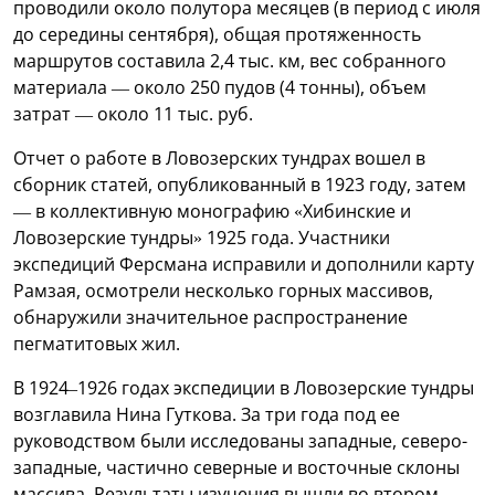
проводили около полутора месяцев (в период с июля
до середины сентября), общая протяженность
маршрутов составила 2,4 тыс. км, вес собранного
материала — около 250 пудов (4 тонны), объем
затрат — около 11 тыс. руб.
Отчет о работе в Ловозерских тундрах вошел в
сборник статей, опубликованный в 1923 году, затем
— в коллективную монографию «Хибинские и
Ловозерские тундры» 1925 года. Участники
экспедиций Ферсмана исправили и дополнили карту
Рамзая, осмотрели несколько горных массивов,
обнаружили значительное распространение
пегматитовых жил.
В 1924–1926 годах экспедиции в Ловозерские тундры
возглавила Нина Гуткова. За три года под ее
руководством были исследованы западные, северо-
западные, частично северные и восточные склоны
массива. Результаты изучения вышли во втором