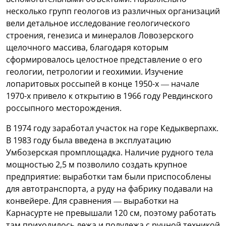
несколько групп геологов из различных организаций
вели детальное исследование геологического
строения, генезиса и минералов Ловозерского
щелочного массива, благодаря которым
сформировалось целостное представление о его
геологии, петрологии и геохимии. Изучение
лопаритовых россыпей в конце 1950-х — начале
1970-х привело к открытию в 1966 году Ревдинского
россыпного месторождения.
В 1974 году заработал участок на горе Кедыкверпахк.
В 1983 году была введена в эксплуатацию
Умбозерская промплощадка. Наличие рудного тела
мощностью 2,5 м позволило создать крупное
предприятие: выработки там были приспособлены
для автотранспорта, а руду на фабрику подавали на
конвейере. Для сравнения — выработки на
Карнасурте не превышали 120 см, поэтому работать
там приходилось лежа и полулежа с ручной техникой