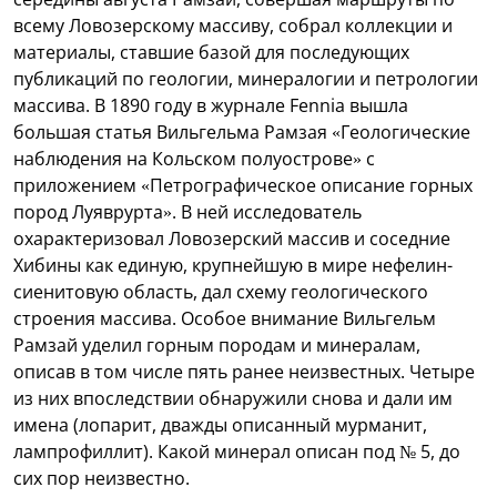
всему Ловозерскому массиву, собрал коллекции и
материалы, ставшие базой для последующих
публикаций по геологии, минералогии и петрологии
массива. В 1890 году в журнале Fennia вышла
большая статья Вильгельма Рамзая «Геологические
наблюдения на Кольском полуострове» с
приложением «Петрографическое описание горных
пород Луяврурта». В ней исследователь
охарактеризовал Ловозерский массив и соседние
Хибины как единую, крупнейшую в мире нефелин-
сиенитовую область, дал схему геологического
строения массива. Особое внимание Вильгельм
Рамзай уделил горным породам и минералам,
описав в том числе пять ранее неизвестных. Четыре
из них впоследствии обнаружили снова и дали им
имена (лопарит, дважды описанный мурманит,
лампрофиллит). Какой минерал описан под № 5, до
сих пор неизвестно.