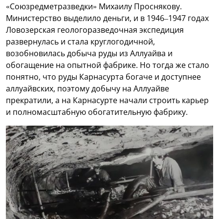
«Союзредметразведки» Михаилу Проснякову.
Министерство выделило деньги, и в 1946–1947 годах
Ловозерская геологоразведочная экспедиция
развернулась и стала круглогодичной,
возобновилась добыча руды из Аллуайва и
обогащение на опытной фабрике. Но тогда же стало
понятно, что руды Карнасурта богаче и доступнее
аллуайвских, поэтому добычу на Аллуайве
прекратили, а на Карнасурте начали строить карьер
и полномасштабную обогатительную фабрику.