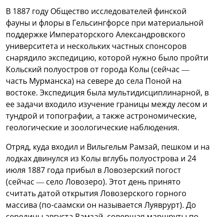
В 1887 году Общество исследователей финской
фауны и флоры в Гельсингфорсе при материальной
поддержке Императорского Александровского
университета и нескольких частных спонсоров
снарядило экспедицию, которой нужно было пройти
Кольский полуостров от города Колы (сейчас —
часть Мурманска) на севере до села Поной на
востоке. Экспедиция была мультидисциплинарной, в
ее задачи входило изучение границы между лесом и
тундрой и топографии, а также астрономические,
геологические и зоологические наблюдения.
Отряд, куда входил и Вильгельм Рамзай, пешком и на
лодках двинулся из Колы вглубь полуострова и 24
июля 1887 года прибыл в Ловозерский погост
(сейчас — село Ловозеро). Этот день принято
считать датой открытия Ловозерского горного
массива (по-саамски он называется Луяврурт). До
середины августа Рамзай, совершая маршруты по