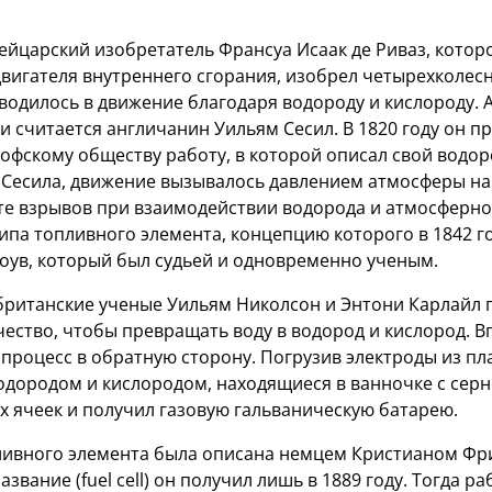
вейцарский изобретатель Франсуа Исаак де Риваз, кото
вигателя внутреннего сгорания, изобрел четырехколес
водилось в движение благодаря водороду и кислороду. 
 считается англичанин Уильям Сесил. В 1820 году он п
фскому обществу работу, в которой описал свой водор
Сесила, движение вызывалось давлением атмосферы на
ате взрывов при взаимодействии водорода и атмосферно
типа топливного элемента, концепцию которого в 1842 
оув, который был судьей и одновременно ученым.
а британские ученые Уильям Николсон и Энтони Карлайл
ество, чтобы превращать воду в водород и кислород. В
 процесс в обратную сторону. Погрузив электроды из пл
одородом и кислородом, находящиеся в ванночке с серн
х ячеек и получил газовую гальваническую батарею.
пливного элемента была описана немцем Кристианом 
название (fuel cell) он получил лишь в 1889 году. Тогда р