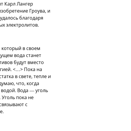
т Карл Лангер
изобретение Гроува, и
удалось благодаря
ых электролитов.
 который в своем
дущем вода станет
тивов будут вместо
ргией. <…> Пока на
татка в свете, тепле и
умаю, что, когда
 водой. Вода — уголь
 Уголь пока не
 связывают с
е.