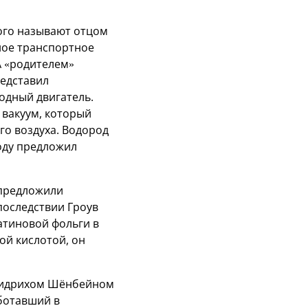
рого называют отцом
ное транспортное
А «родителем»
редставил
одный двигатель.
 вакуум, который
го воздуха. Водород
году предложил
 предложили
последствии Гроув
атиновой фольги в
ой кислотой, он
Фридрихом Шёнбейном
аботавший в