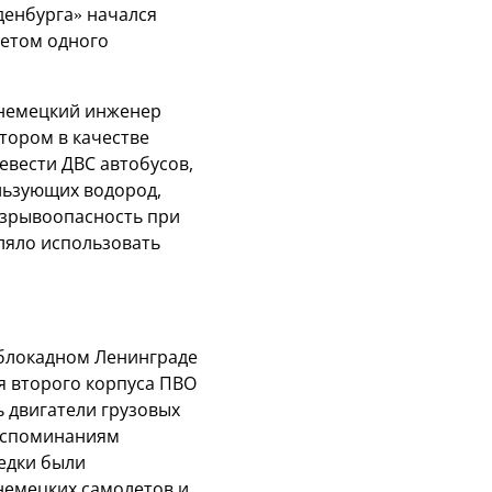
нденбурга» начался
четом одного
у немецкий инженер
отором в качестве
ревести ДВС автобусов,
льзующих водород,
взрывоопасность при
ляло использовать
 блокадном Ленинграде
ия второго корпуса ПВО
ь двигатели грузовых
воспоминаниям
бедки были
немецких самолетов и