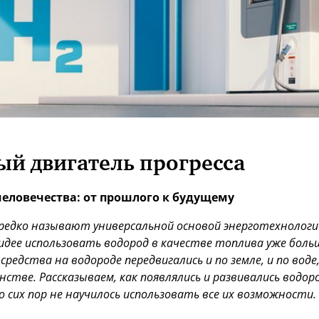
ый двигатель прогресса
еловечества: от прошлого к будущему
редко называют универсальной основой энерготехнологий
идее использовать водород в качестве топлива уже больш
редства на водороде передвигались и по земле, и по воде, 
стве. Рассказываем, как появлялись и развивались водо
о сих пор не научилось использовать все их возможности.