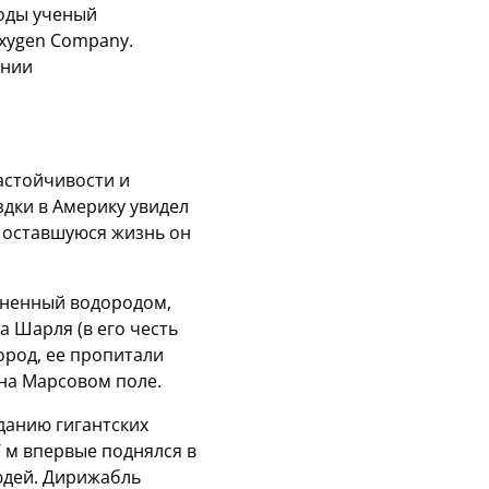
годы ученый
Oxygen Company.
ении
астойчивости и
дки в Америку увидел
ю оставшуюся жизнь он
олненный водородом,
 Шарля (в его честь
ород, ее пропитали
 на Марсовом поле.
зданию гигантских
 м впервые поднялся в
юдей. Дирижабль