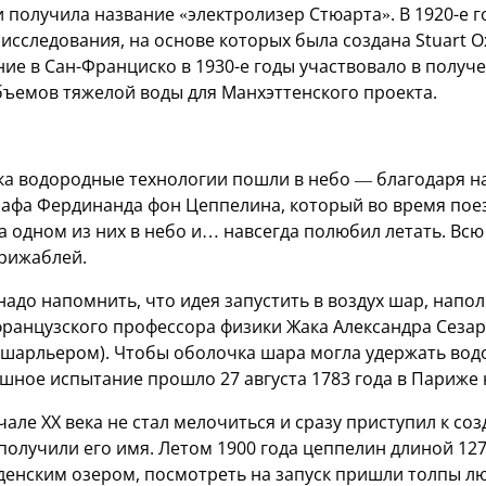
и получила название «электролизер Стюарта». В 1920-е 
исследования, на основе которых была создана Stuart 
ние в Сан-Франциско в 1930-е годы участвовало в получ
ъемов тяжелой воды для Манхэттенского проекта.
ка водородные технологии пошли в небо — благодаря н
рафа Фердинанда фон Цеппелина, который во время поез
а одном из них в небо и… навсегда полюбил летать. Вс
рижаблей.
надо напомнить, что идея запустить в воздух шар, нап
французского профессора физики Жака Александра Сезара
 шарльером). Чтобы оболочка шара могла удержать вод
ешное испытание прошло 27 августа 1783 года в Париже
але XX века не стал мелочиться и сразу приступил к со
получили его имя. Летом 1900 года цеппелин длиной 127
оденским озером, посмотреть на запуск пришли толпы л