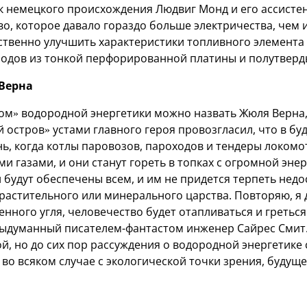
 немецкого происхождения Людвиг Монд и его ассистен
о, которое давало гораздо больше электричества, чем 
ственно улучшить характеристики топливного элемента 
одов из тонкой перфорированной платины и полутверд
Верна
м» водородной энергетики можно назвать Жюля Верна,
остров» устами главного героя провозгласил, что в бу
ь, когда котлы паровозов, пароходов и тендеры локомо
и газами, и они станут гореть в топках с огромной эне
 будут обеспечены всем, и им не придется терпеть недос
растительного или минерального царства. Повторяю, я д
нного угля, человечество будет отапливаться и греться
выдуманный писателем-фантастом инженер Сайрес Смит.
й, но до сих пор рассуждения о водородной энергетике
во всяком случае с экологической точки зрения, будуще