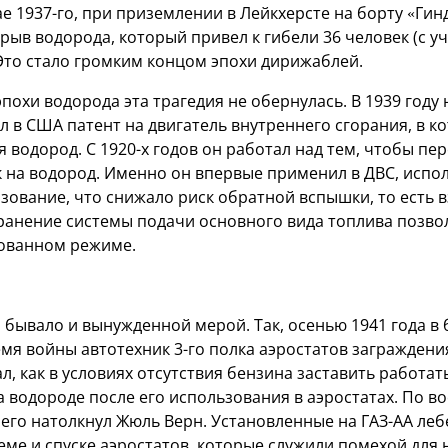
мае 1937-го, при приземлении в Лейкхерсте на борту «Ги
ыв водорода, который привел к гибели 36 человек (с у
 Это стало громким концом эпохи дирижаблей.
похи водорода эта трагедия не обернулась. В 1939 год
 в США патент на двигатель внутреннего сгорания, в к
 водород. С 1920-х годов он работал над тем, чтобы пе
к на водород. Именно он впервые применил в ДВС, испо
зование, что снижало риск обратной вспышки, то есть 
хранение системы подачи основного вида топлива позво
рованном режиме.
бывало и вынужденной мерой. Так, осенью 1941 года в
емя войны автотехник 3-го полка аэростатов загражден
 как в условиях отсутствия бензина заставить работат
а водороде после его использования в аэростатах. По 
 его натолкнул Жюль Верн. Установленные на ГАЗ-АА ле
еме и спуске аэростатов, которые служили помехой для 