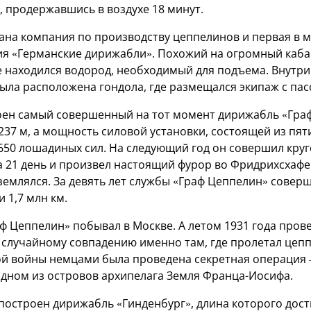
, продержавшись в воздухе 18 минут.
дана компания по производству цеппелинов и первая в 
я «Германские дирижабли». Похожий на огромный каб
де находился водород, необходимый для подъема. Внутр
была расположена гондола, где размещался экипаж с па
роен самый совершенный на тот момент дирижабль «Граф
237 м, а мощность силовой установки, состоящей из пят
2650 лошадиных сил. На следующий год он совершил кру
а 21 день и произвел настоящий фурор во Фридрихсхафен
землялся. За девять лет службы «Граф Цеппелин» совер
 1,7 млн км.
аф Цеппелин» побывал в Москве. А летом 1931 года про
о случайному совпадению именно там, где пролетал цепп
й войны немцами была проведена секретная операция 
одном из островов архипелага Земля Франца-Иосифа.
 построен дирижабль «Гинденбург», длина которого дости