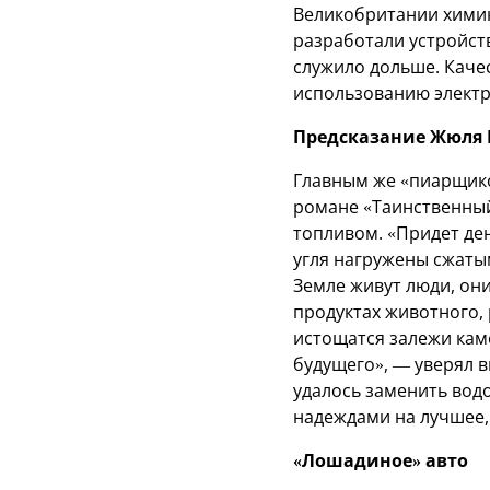
Великобритании химик
разработали устройств
служило дольше. Каче
использованию электр
Предсказание Жюля 
Главным же «пиарщико
романе «Таинственный 
топливом. «Придет ден
угля нагружены сжатым
Земле живут люди, они
продуктах животного, 
истощатся залежи каме
будущего», — уверял 
удалось заменить водо
надеждами на лучшее, 
«Лошадиное» авто