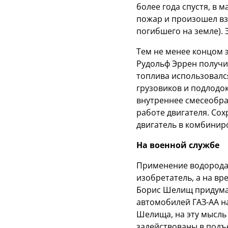
более года спустя, в 
пожар и произошел взр
погибшего на земле).
Тем не менее концом э
Рудольф Эррен получил
топлива использовался
грузовиков и подлодо
внутреннее смесеобра
работе двигателя. Со
двигатель в комбини
На военной службе
Применение водорода 
изобретатель, а на вр
Борис Шелищ придумал,
автомобилей ГАЗ-АА н
Шелища, на эту мысль
задействованы в подъ