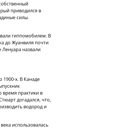
 собственный
орый приводился в
адиные силы.
звали гиппомобилем. В
ижа до Жуанвиля почти
е Ленуара назвали
 1900-х. В Канаде
ыпускник
о время практики в
тюарт догадался, что,
оизводить водород и
 века использовалась