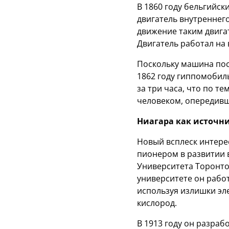
В 1860 году бельгийс
двигатель внутреннег
движение таким двиг
Двигатель работал на
Поскольку машина пос
1862 году гиппомобиль
за три часа, что по т
человеком, опередивш
Ниагара как источн
Новый всплеск интерес
пионером в развитии 
Университета Торонто
университете он работ
используя излишки эл
кислород.
В 1913 году он разраб