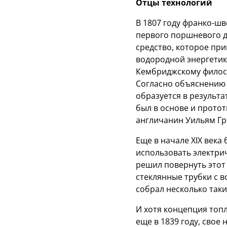
Отцы технологий
В 1807 году франко-ш
первого поршневого д
средство, которое при
водородной энергетики
Кембриджскому филосо
Согласно объяснению 
образуется в результ
был в основе и прото
англичанин Уильям Гр
Еще в начале XIX век
использовать электрич
решил повернуть этот
стеклянные трубки с в
собрал несколько таки
И хотя концепция то
еще в 1839 году, свое 