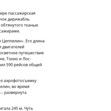
мире пассажирская
ачок дирижабль
и обтянутого тканью
ссажирами.
 Цеппелин». Его длина
и двигателей
госветное путешествие
е, Токио и Лос-
шил 590 рейсов общей
вел аэрофотосъемку
елин, во время
— развернута
гала 245 м. Чуть