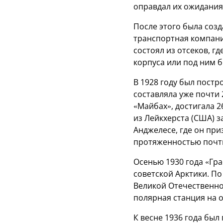
оправдал их ожидания
После этого была соз
транспортная компани
состоял из отсеков, г
корпуса или под ним 
В 1928 году был пост
составляла уже почти 
«Майбах», достигала 
из Лейкхерста (США) з
Анджелесе, где он при
протяженностью почти
Осенью 1930 года «Гр
советской Арктики. П
Великой Отечественно
полярная станция на 
К весне 1936 года был