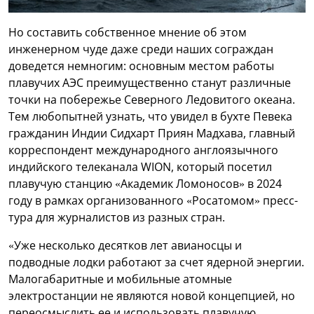
Но составить собственное мнение об этом
инженерном чуде даже среди наших сограждан
доведется немногим: основным местом работы
плавучих АЭС преимущественно станут различные
точки на побережье Северного Ледовитого океана.
Тем любопытней узнать, что увидел в бухте Певека
гражданин Индии Сидхарт Приян Мадхава, главный
корреспондент международного англоязычного
индийского телеканала WION, который посетил
плавучую станцию «Академик Ломоносов» в 2024
году в рамках организованного «Росатомом» пресс-
тура для журналистов из разных стран.
«Уже несколько десятков лет авианосцы и
подводные лодки работают за счет ядерной энергии.
Малогабаритные и мобильные атомные
электростанции не являются новой концепцией, но
переосмыслить ее и использовать плавучую