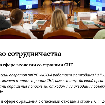
во сотрудничества
в сфере экологии со странами СНГ
ский оператор (ФГУП «ФЭО») работает с отходами I и II к
 помогает в этом странам СНГ, имея статус базовой орга
асти обращения с опасными отходами и ликвидации объе
е.
 в сфере обращения с опасными отходами страны СНГ д