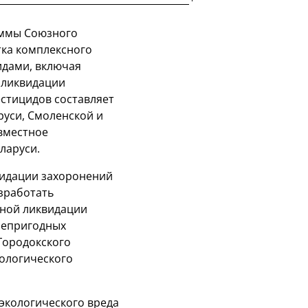
аммы Союзного
тка комплексного
идами, включая
 ликвидации
естицидов составляет
руси, Смоленской и
овместное
ларуси.
видации захоронений
азработать
сной ликвидации
непригодных
Городокского
кологического
экологического вреда