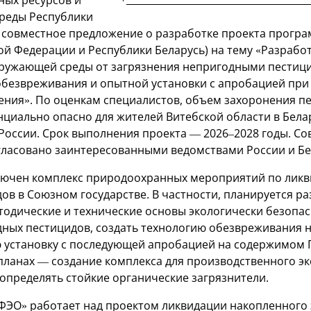
реды Республики
 совместное предложение о разработке проекта прогр
ой Федерации и Республики Беларусь) на тему «Разрабо
ружающей среды от загрязнения непригодными пестиц
обезвреживания и опытной установки с апробацией при
ения». По оценкам специалистов, объем захоронения п
нциально опасно для жителей Витебской области в Бела
 России. Срок выполнения проекта — 2026–2028 годы. С
ласовано заинтересованными ведомствами России и Бе
лючен комплекс природоохранных мероприятий по лик
ов в Союзном государстве. В частности, планируется р
тодические и технические основы экологически безопа
ных пестицидов, создать технологию обезвреживания 
 установку с последующей апробацией на содержимом 
 планах — создание комплекса для производственного э
 определять стойкие органические загрязнители.
ФЭО» работает над проектом ликвидации накопленного 