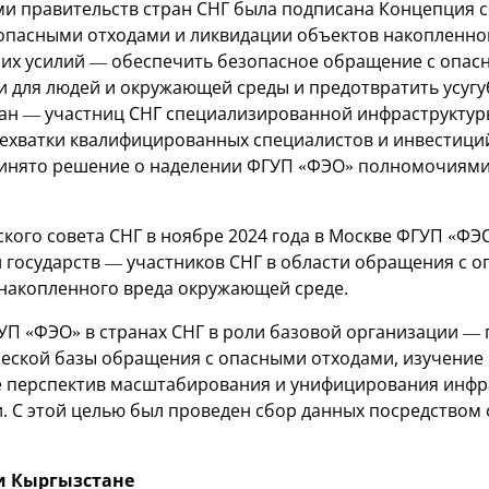
ами правительств стран СНГ была подписана Концепция 
опасными отходами и ликвидации объектов накопленн
этих усилий — обеспечить безопасное обращение с опас
 для людей и окружающей среды и предотвратить усуг
тран — участниц СНГ специализированной инфраструктур
ехватки квалифицированных специалистов и инвестиций
ринято решение о наделении ФГУП «ФЭО» полномочиями
ого совета СНГ в ноябре 2024 года в Москве ФГУП «ФЭ
 государств — участников СНГ в области обращения с 
накопленного вреда окружающей среде.
П «ФЭО» в странах СНГ в роли базовой организации —
ской базы обращения с опасными отходами, изучение 
е перспектив масштабирования и унифицирования инфр
. С этой целью был проведен сбор данных посредством 
и Кыргызстане