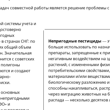
задач совместной работы является решение проблемы 
ой системы учета и
достоверно
игодных
Непригодные пестициды
— э
в странах СНГ: по
больше использовать по назна
 их общий объем
препараты, запрещенные к при
нн. Значительная
негативным воздействием на з
нится с советских
растений, с измененными физи
 полигоны
потребительскими свойствами,
яются и создают
материалами и/или веществами
тарно-
биологическому разложению и 
иски.
способны накапливаться, распр
 основных
через миграцию животных на б
 непригодными
распада — несколько десятков 
ЭО» и
ых ресурсов и