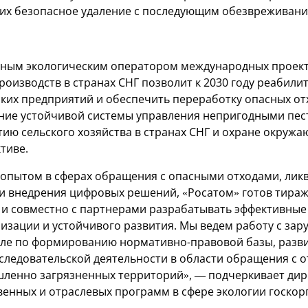
 их безопасное удаление с последующим обезвреживани
ным экологическим оператором международных проект
роизводств в странах СНГ позволит к 2030 году реабил
их предприятий и обеспечить переработку опасных от
ание устойчивой системы управления непригодными пес
тию сельского хозяйства в странах СНГ и охране окружа
тиве.
опытом в сферах обращения с опасными отходами, лик
 и внедрения цифровых решений, «Росатом» готов тира
 и совместно с партнерами разрабатывать эффективные
изации и устойчивого развития. Мы ведем работу с за
сле по формированию нормативно-правовой базы, разв
следовательской деятельности в области обращения с о
ленно загрязненных территорий», — подчеркивает дир
венных и отраслевых программ в сфере экологии госко