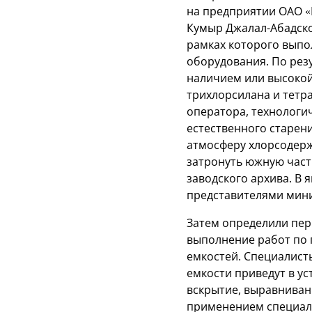
на предприятии ОАО «
Кумыр Джалал-Абадско
рамках которого выпо
оборудования. По рез
наличием или высокой
трихлорсилана и тетр
оператора, технологич
естественного старени
атмосферу хлорсодер
затронуть южную част
заводского архива. В 
представителями мини
Затем определили пе
выполнение работ по 
емкостей. Специалист
емкости приведут в у
вскрытие, выравниван
применением специаль