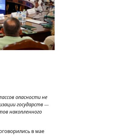
лассов опасности не
низации государств —
ктов накопленного
оговорились в мае