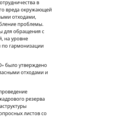
сотрудничества в
ого вреда окружающей
ными отходами,
убление проблемы.
ы для обращения с
, на уровне
 по гармонизации
О» было утверждено
опасными отходами и
 проведение
кадрового резерва
аструктуры
опросных листов со