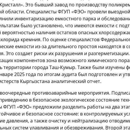
Кристалл». Это бывший завод по производству поликрем
й области. Специалисты ФГУП «ФЭО» провели выездной 
лнили инвентаризацию емкостного парка и обследован
ультатам было установлено, что имеются емкости с по
 вероятностью наличия остатков опасных хлорсодерж
ахлорида кремния. По оценке специалистов Федерально
еские емкости из-за длительного простоя находятся в с
я. Это создает риски их разрушения и разгерметизации.
жащих компонентов зона возможного химического пор
ь территории города Таш-Кумыр. Также были изучены 
январе 2025 года по итогам аудита был подготовлен и у
стерств Кыргызстана аналитический отчет.
рвоочередные противоаварийные мероприятия. Подписа
приведению в безопасное экологическое состояние тех
ы ФГУП «ФЭО» предложили разделить работы на два эта
стойчивое и безопасное состояние: в контролируемых у
ие давления, а также очистку и нейтрализацию отводимы
ных систем улавливания и обезвреживания. Второй эт