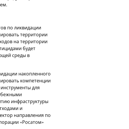
ем.
ов по ликвидации
итировать территории
ходов на территории
тицидами будет
ющей среды в
видации накопленного
жировать компетенции
 инструменты для
рубежными
итию инфраструктуры
тходами и
ектор направления по
рпорации «Росатом»