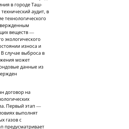
ния в городе Таш-
технический аудит, в
ие технологического
дтвержденным
ащих веществ —
го экологического
остоянии износа и
 В случае выброса в
ажения может
фондовые данные из
твержден
н договор на
нологических
па. Первый этап —
словиях выполнят
х газов с
ап предусматривает