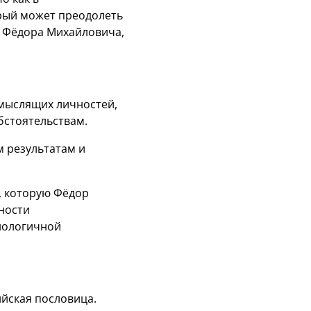
орый может преодолеть
м Фёдора Михайловича,
 мыслящих личностей,
бстоятельствам.
м результатам и
, которую Фёдор
ности
нологичной
йская пословица.