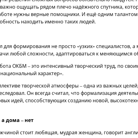
 важно ощущать рядом плечо надёжного спутника, кот
 работе нужны верные помощники. И ещё одним таланто
собность находить именно таких людей.
л для формирования не просто «узких» специалистов, а
ачи любой сложности, адаптироваться к меняющимся о
бота ОКБМ – это интенсивный творческий труд, по свои
национальный характер».
ллективе творческой атмосферы – одна из важных целей
еследовал. Он всегда считал, что формализация деятель
вых идей, способствующих созданию новой, высокотех
 а дома – нет
жчиной стоит любящая, мудрая женщина, говорит англи