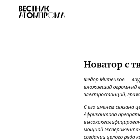
Новатор с т
Федор Митенков — лау
вложивший огромный в
электростанций, гражд
С его именем связана 
Африкантова преврати
высококвалифицирован
мощной экспериментал
создании целого ряда 