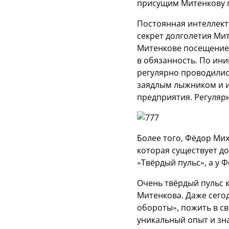
присущим Митенкову 
Постоянная интеллекту
секрет долголетия Ми
Митенкове посещение 
в обязанность. По ин
регулярно проводилис
заядлым лыжником и и
предприятия. Регулярн
Более того, Фёдор Ми
которая существует до
«Твёрдый пульс», а у 
Очень твёрдый пульс к
Митенкова. Даже сего
обороты», пожить в с
уникальный опыт и зн