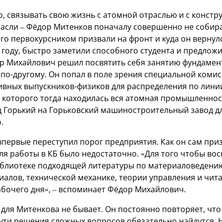
но, связывать свою жизнь с атомной отраслью и с конст
расли – Фёдор Митенков поначалу совершенно не собира
его первокурсником призвали на фронт и куда он вернул
году, быстро заметили способного студента и предложи
ор Михайлович решил посвятить себя занятию фундамен
 по-другому. Он попал в поле зрения специальной комис
вных выпускников-физиков для распределения по линии
и которого тогда находилась вся атомная промышленно
д Горький на Горьковский машиностроительный завод д
.
впервые переступил порог предприятия. Как он сам при
ля работы в КБ было недостаточно. «Для того чтобы во
иблиотеке подходящей литературы по материаловедени
алов, технической механике, теории управления и чита
бочего дня», – вспоминает Фёдор Михайлович.
ля Митенкова не бывает. Он постоянно повторяет, чт
ути решения сложных вопросов обязательно найдутся. Н