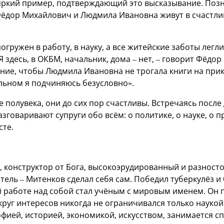
яркий пример, подтверждающий это высказывание. По
 Фёдор Михайлович и Людмила Ивановна живут в счастли
огружен в работу, в науку, а все житейские заботы легл
здесь, в ОКБМ, начальник, дома – нет, – говорит Фёдор
ние, чтобы Людмила Ивановна не трогала книги на при
альном я подчиняюсь безусловно».
полувека, они до сих пор счастливы. Встречаясь после 
азговаривают супруги обо всём: о политике, о науке, о п
сте.
, конструктор от Бога, высокоэрудированный и разност
ель – Митенков сделал себя сам. Победил туберкулёз и 
й работе над собой стал учёным с мировым именем. Он
 круг интересов никогда не ограничивался только науко
фией, историей, экономикой, искусством, занимается спо