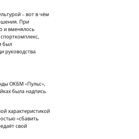
льтурой – вот в чём
ошения. При
о и вменялось
 спорткомплекс,
м был
ди руководства
нды ОКБМ «Пульс»,
айках была надпись
ной характеристикой
ностью «сбавить
редаёт свой