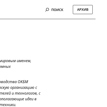
АРХИВ
ПОИСК
 мировым именем,
томных
уководства ОКБМ
скую организацию с
елей и технологов, с
ополагающие идеи в
 техники.