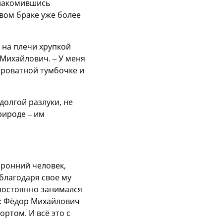
знакомившись
вом браке уже более
и на плечи хрупкой
 Михайлович. – У меня
кроватной тумбочке и
долгой разлуки, не
рироде – им
оронний человек,
благодаря свое му
 постоянно занимался
й: Фёдор Михайлович
ртом. И всё это с