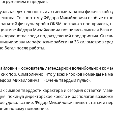
погружением в предмет.
альная деятельность и активные занятия физической ку
тенкова. Со спортом у Фёдора Михайловича особые отн
занятий физкультурой в ОКБМ не только поощрялось, н
ициативе Фёдора Михайловича появились лыжная база и
ь первенства среди подразделений предприятия. Он са
нициировал марафонские забеги на 36 километров сре
о бегал после работы.
хайлович – основатель легендарной волейбольной кома
 сих пор. Символично, что у всех игроков команды на м
Фёдора Михайловича – «Очень твёрдый пульс».
ак символ твёрдости характера и сегодня остается глав
дня, покинув директорское кресло и располагая возмож
воё удовольствие, Фёдор Михайлович пишет статьи и пе
ания новому поколению.