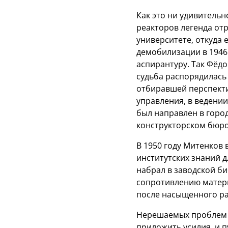
Как это ни удивитель
реакторов легенда от
университете, откуда 
демобилизации в 1946 
аспирантуру. Так Фёд
судьба распорядилась
отбиравшей перспекти
управления, в ведени
был направлен в горо
конструкторском бюро
В 1950 году Митенков 
институтских знаний д
набрал в заводской б
сопротивлению матери
после насыщенного ра
Нерешаемых проблем д
приложить усилия, и п