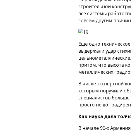
строительной констру
все системы работосп
совсем другим причин
Еще одно техническое
выдержали удар стихи
цельнометаллические.
притом, что высота к
металлических градир
В числе экспертной к
которым поручили обс
специалистов больше 
просто не до градирен
Как наука дала толч
В начале 90-х Армени