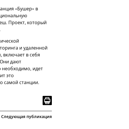
танция «Бушер» в
ациональную
деш. Проект, который
.
мической
торинга и удаленной
 включает в себя
 Они дают
о необходимо, идет
ит это
о самой станции.
Следующая публикация