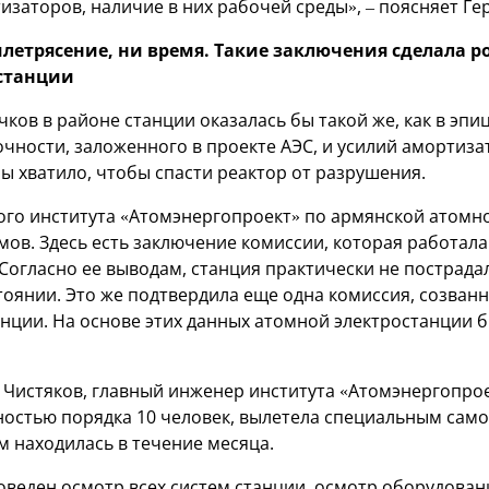
заторов, наличие в них рабочей среды», – поясняет Ге
млетрясение, ни время. Такие заключения сделала 
 станции
чков в районе станции оказалась бы такой же, как в эп
рочности, заложенного в проекте АЭС, и усилий аморти
ы хватило, чтобы спасти реактор от разрушения.
ого института «Атомэнергопроект» по армянской атомн
мов. Здесь есть заключение комиссии, которая работала
Согласно ее выводам, станция практически не пострадал
янии. Это же подтвердила еще одна комиссия, созванна
нции. На основе этих данных атомной электростанции 
Чистяков, главный инженер института «Атомэнергопроек
ностью порядка 10 человек, вылетела специальным сам
м находилась в течение месяца.
веден осмотр всех систем станции, осмотр оборудован