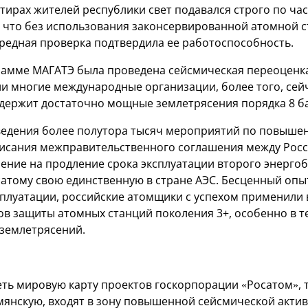
ртирах жителей республики свет подавался строго по ча
, что без использования законсервированной атомной с
ередная проверка подтвердила ее работоспособность.
амме МАГАТЭ была проведена сейсмическая переоценка
и многие международные организации, более того, сей
держит достаточно мощные землетрясения порядка 8 б
оведения более полутора тысяч мероприятий по повыше
исания межправительственного соглашения между Рос
ение на продление срока эксплуатации второго энергоб
атому свою единственную в стране АЭС. Бесценный опыт
ксплуатации, российские атомщики с успехом применили 
в защиты атомных станций поколения 3+, особенно в тех
 землетрясений.
еть мировую карту проектов госкорпорации «Росатом», 
рмянскую, входят в зону повышенной сейсмической актив