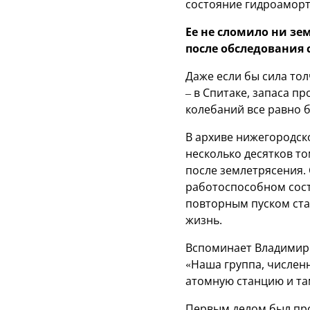
состояние гидроаморти
Ее не сломило ни зе
после обследования
Даже если бы сила тол
– в Спитаке, запаса п
колебаний все равно б
В архиве нижегородск
несколько десятков то
после землетрясения. 
работоспособном состо
повторным пуском ста
жизнь.
Вспоминает Владимир 
«Наша группа, числен
атомную станцию и та
Первым делом был про