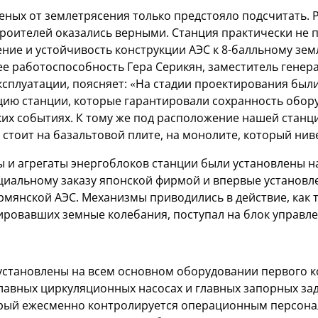
еных от землетрясения только предстояло подсчитать. 
роителей оказались верными. Станция практически не п
ние и устойчивость конструкции АЭС к 8-балльному зе
ее работоспособность Гера Серикян, заместитель генер
ксплуатации, поясняет: «На стадии проектирования был
цию станции, которые гарантировали сохранность обор
их событиях. К тому же под расположение нашей стан
 стоит на базальтовой плите, на монолите, который нив
ы и агрегаты энергоблоков станции были установлены н
циальному заказу японской фирмой и впервые установл
мянской АЭС. Механизмы приводились в действие, как т
ировавших земные колебания, поступал на блок управле
становлены на всем основном оборудовании первого ко
главных циркуляционных насосах и главных запорных за
орый ежесменно контролируется операционным персона