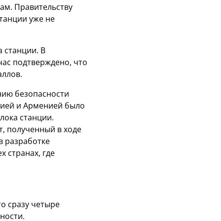
сам. Правительству
танции уже не
 станции. В
час подтверждено, что
аллов.
нию безопасности
сией и Арменией было
лока станции.
, полученный в ходе
в разработке
 странах, где
то сразу четыре
ности.