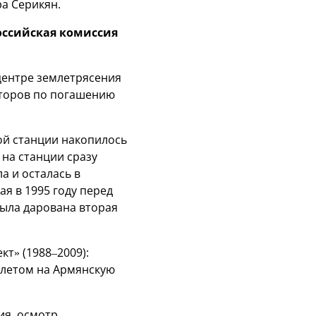
ра Серикян.
российская комиссия
ицентре землетрясения
заторов по погашению
ой станции накопилось
 на станции сразу
а и осталась в
я в 1995 году перед
была дарована вторая
т» (1988–2009):
олетом на Армянскую
ия, осмотр