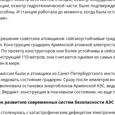
кции, осмотр гидротехнической части. Было подтвержде
особны. И станция работала до момента, когда была ост
ам».
 решение советских атомщиков: сейсмоустойчивые град
и. Конструкции градирен Армянской атомной электрост
 По проекту конструкторов они более устойчивы в сейс
онструкций 110 метров, они считаются одними из самых 
ен в мире.
омиссии были и атомщики из Санкт-Петербургского инст
ледовать состояние градирен. Сразу после землетрясени
волновала остановка энергоблоков Армянской АЭС, ведь
. Вердикт: конструкции в плачевном состоянии, но еще 
ок развитию современных систем безопасности АЭС
я столкнулась с катастрофическим дефицитом электроэн