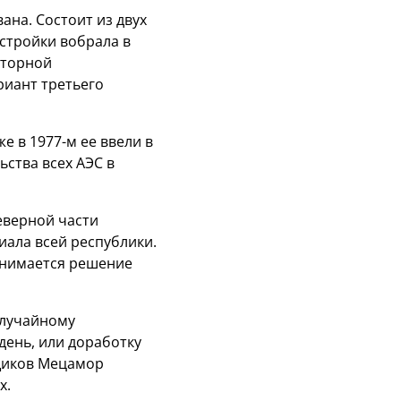
ана. Состоит из двух
остройки вобрала в
кторной
риант третьего
е в 1977-м ее ввели в
ьства всех АЭС в
еверной части
ала всей республики.
инимается решение
 случайному
день, или доработку
мщиков Мецамор
х.