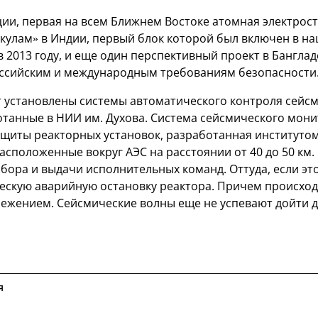
ции, первая на всем Ближнем Востоке атомная электрос
нкулам» в Индии, первый блок которой был включен в н
 2013 году, и еще один перспективный проект в Бангла
оссийским и международным требованиям безопасности
ут установлены системы автоматического контроля сейс
отанные в НИИ им. Духова. Система сейсмического мони
щиты реакторных установок, разработанная институтом,
асположенные вокруг АЭС на расстоянии от 40 до 50 км.
бора и выдачи исполнительных команд. Оттуда, если эт
ескую аварийную остановку реактора. Причем происход
ежением. Сейсмические волны еще не успевают дойти д
я