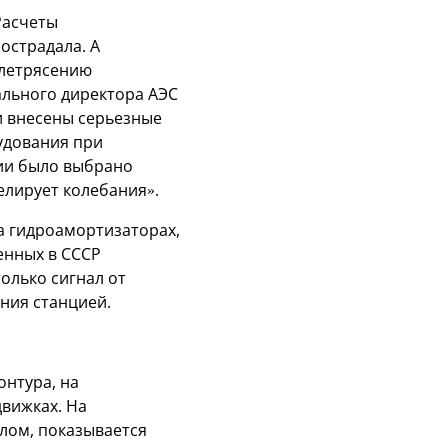
Расчеты
острадала. А
млетрясению
ального директора АЭС
и внесены серьезные
удования при
ции было выбрано
елирует колебания».
а гидроамортизаторах,
енных в СССР
олько сигнал от
ния станцией.
нтура, на
движках. На
лом, показывается