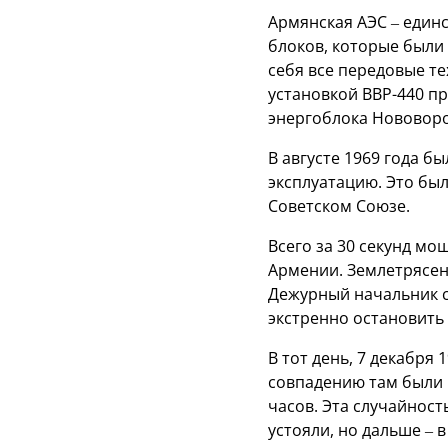
Армянская АЭС – единс
блоков, которые были 
себя все передовые т
установкой ВВР-440 п
энергоблока Нововор
В августе 1969 года б
эксплуатацию. Это был
Советском Союзе.
Всего за 30 секунд м
Армении. Землетрясен
Дежурный начальник с
экстренно остановить 
В тот день, 7 декабря
совпадению там были 
часов. Эта случайнос
устояли, но дальше – в