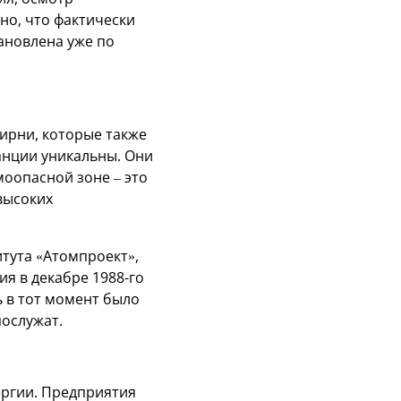
но, что фактически
ановлена уже по
ирни, которые также
анции уникальны. Они
моопасной зоне – это
высоких
итута «Атомпроект»,
я в декабре 1988-го
 в тот момент было
послужат.
ергии. Предприятия