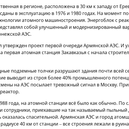
твенная в регионе, расположена в 30 км к западу от Ерев
сданы в эксплуатацию в 1976 и 1980 годах. На момент п
ехнологии атомного машиностроения. Энергоблок с реа
редставлял собой улучшенный и модернизированный ва
онежской АЭС.
ыл утвержден проект первой очереди Армянской АЭС. И уж
а первая атомная станция Закавказья с начала строител
ощные подземные толчки разрушают здания почти всей с
ие выводит из строя более 40% промышленного потенци
мены на АЭС посылает тревожный сигнал в Москву. Пр
реактор.
 1988 года, на атомной станции всё было как обычно. По
и сотрудники, приехавшие на так называемый пыльный 
ть оказалась спасительной. Армянская АЭС и город ато
 радиусе 40 км от станции – все строения лежали в руина