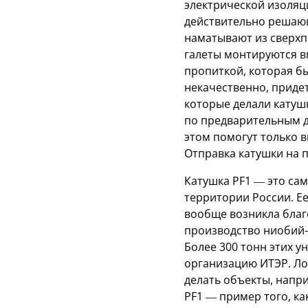
электрической изоляц
действительно решающа
наматывают из сверхп
галеты монтируются в
пропиткой, которая б
некачественно, придет
которые делали катушк
по предварительным д
этом помогут только в
Отправка катушки на 
Катушка PF1 — это са
территории России. Е
вообще возникла благ
производство ниобий-
Более 300 тонн этих 
организацию ИТЭР. Ло
делать объекты, напр
PF1 — пример того, к