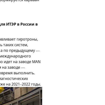
ля ИТЭР в России в
авливает гиротроны,
ь таких систем,
, а по предыдущему —
ы международного
о идет на заводе MAN
м на заводе —
вовремя выполнить.
иагностических
уже на 2021–2022 годы.