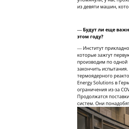
из девяти машин, кот
— Будут ли еще важн
этом году?
— Институт прикладно
которые зажгут первую
производим по одной в
закончить испытания.
термоядерного реакто
Energy Solutions в Гер
ограничения из-за COV
Продолжатся поставки
систем. Они понадобят