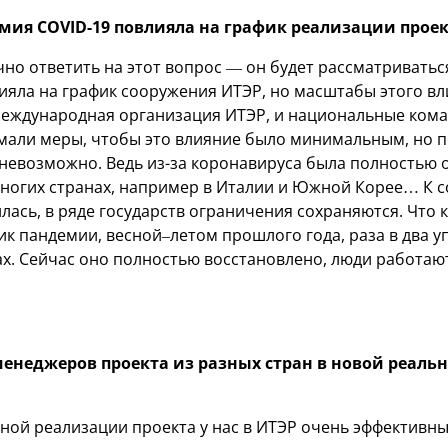
мия COVID-19 повлияла на график реализации прое
чно ответить на этот вопрос — он будет рассматриватьс
ияла на график сооружения ИТЭР, но масштабы этого в
Международная организация ИТЭР, и национальные кома
мали меры, чтобы это влияние было минимальным, но 
невозможно. Ведь из-за коронавируса была полностью 
огих странах, например в Италии и Южной Корее… К с
лась, в ряде государств ограничения сохраняются. Что 
ик пандемии, весной–летом прошлого года, раза в два у
ах. Сейчас оно полностью восстановлено, люди работа
енеджеров проекта из разных стран в новой реальн
ой реализации проекта у нас в ИТЭР очень эффективны.