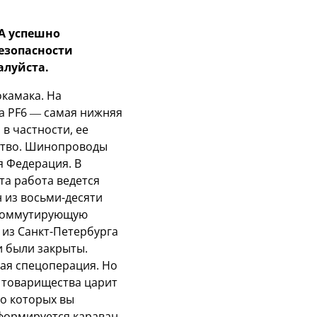
ФА успешно
езопасности
алуйста.
камака. На
а PF6 — самая нижняя
 в частности, ее
ество. Шинопроводы
я Федерация. В
та работа ведется
н из восьми-десяти
ю коммутирующую
 из Санкт-Петербурга
и были закрыты.
лая спецоперация. Но
х товарищества царит
о которых вы
 формируется караван