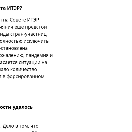
кта ИТЭР?
я на Совете ИТЭР
лияния еще предстоит
нды стран-участниц
полностью исключить
остановлена
ожалению, пандемия и
касается ситуации на
пало количество
ют в форсированном
ости удалось
 Дело в том, что