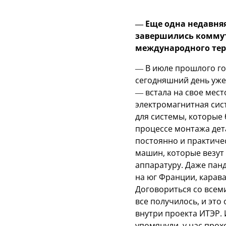
— Еще одна недавняя
завершились коммут
международного тер
— В июле прошлого го
сегодняшний день уже
— встала на свое место
электромагнитная сис
для системы, которые 
процессе монтажа дет
постоянно и практичес
машин, которые везут
аппаратуру. Даже панд
на юг Франции, карав
Договориться со всеми
все получилось, и это
внутри проекта ИТЭР.
упомянули, у нас прох