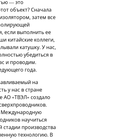
тью — это
этот объект? Сначала
изолятором, затем все
 изолирующей
, если выполнить ее
ши китайские коллеги,
лывали катушку. У нас,
олностью убедиться в
ас и проводим.
едующего года.
тавливаемый на
ь у нас в стране
е АО «ТВЭЛ» создало
сверхпроводников.
 в Международную
водников научиться
й стадии производства
ленную технологию. В