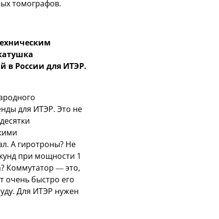
ных томографов.
техническим
 катушка
й в России для ИТЭР.
народного
нды для ИТЭР. Это не
десятки
акими
ал. А гиротроны? Не
екунд при мощности 1
? Коммутатор — это,
нт очень быстро его
уду. Для ИТЭР нужен