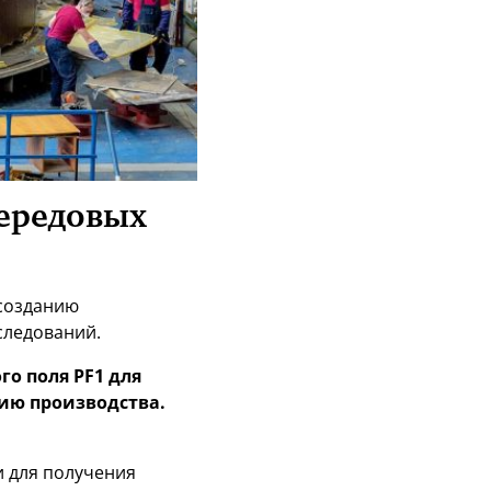
передовых
 созданию
следований.
о поля PF1 для
ию производства.
 для получения