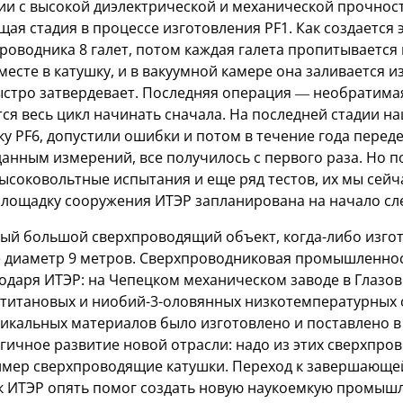
ии с высокой диэлектрической и механической прочнос
я стадия в процессе изготовления PF1. Как создается 
роводника 8 галет, потом каждая галета пропитывается 
месте в катушку, и в вакуумной камере она заливается
ыстро затвердевает. Последняя операция — необратимая
ся весь цикл начинать сначала. На последней стадии на
у PF6, допустили ошибки и потом в течение года переде
анным измерений, все получилось с первого раза. Но п
ысоковольтные испытания и еще ряд тестов, их мы сейч
площадку сооружения ИТЭР запланирована на начало сл
мый большой сверхпроводящий объект, когда-либо изго
е диаметр 9 метров. Сверхпроводниковая промышленност
одаря ИТЭР: на Чепецком механическом заводе в Глазов
титановых и ниобий-3-оловянных низкотемпературных 
уникальных материалов было изготовлено и поставлено
гичное развитие новой отрасли: надо из этих сверхпро
имер сверхпроводящие катушки. Переход к завершающе
ак ИТЭР опять помог создать новую наукоемкую промыш