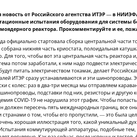
 новость от Российского агентства ИТЭР — в НИИЭ
ационные испытания оборудования для системы б
моядерного реактора. Прокомментируйте и ее, пож
да официально стартовала сборка центральной части то
 собрана нижняя часть криостата, полоидальная катушк
. Для того, чтобы вот эта центральная часть реактора и,
тема потом заработали, к ним надо подвести электрич
будут питать электричеством токамак, делает Российска
алей ИТЭР сразу устанавливаются и эти шинопроводы. Э
ки с колес: раз в два-три месяца мы отправляем карава
 шинопроводы, подставки под них, резисторы и другу
емия COVID-19 не нарушила этот график. Чтобы попасть
ан должен пересечь пять международных границ, все он
 странами о том, чтобы его пропустили, — это была це
 очень хорошая иллюстрация того, какой уникальный ду
 Испытания коммутирующей аппаратуры, подобные тем, 
одят регулярно. Как раз сейчас, после успешных тестов,