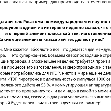
пользоваться, например, для производства отечествен
ставитель Росатома по международным и научно-
ершуков в одном из интервью недавно сказал, что
— это первый элемент класса хай-тек, изготовленны
Какие еще элементы класса хай-тек делают у нас?
н. Мне кажется, абсолютно все, что делается для между
а, — это супер-хай-тек. Возьмем сверхпроводящие стре
щие провода, а сложнейшее изделие: требуется пройти 
й в процессе его изготовления. И сверхпроводники с т
орые потребовались для ИТЭР, никто в мире еще не дел
екта ИТЭР гиротронов с длительностью импульса 1000 с
 полезного действия 53 %. А коммутирующая аппаратура
ь: течет по проводнику ток, и вам надо в какой-то моме
ть параметры, скажем, в два раза увеличить его амплит
орый будет переключать токи в десятки килоампер!