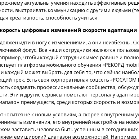
-прежнему актуальны умения находить эффективные реш
ости, выстраивать коммуникацию с другими людьми (те
щая креативность, способность учиться.
 скорость цифровых изменений скорости адаптации 
должен идти в ногу с изменениями, а они неизбежны. С
ключевой фокус. Все наши сотрудники являются пользо
апример, чтобы каждый сотрудник имел равные и пол
ействует платформа мобильного обучения «РЕКОРД mobile
и каждый может выбрать для себя то, что сейчас наибол
щий трек. Есть своя корпоративная соцсеть «РОСАТОМ L
сть создавать профессиональные сообщества, обсуждат
сти. Эти и другие сервисы помогают персоналу адаптир
иапазон преимуществ, среди которых скорость и возмо
тносится не к новым условиям, а скорее к внутренним у
ринимать изменения, его внутренней настройке на ново
ожем заставить человека быть успешным в сегодняшних 
вляем ему широкий диапазон возможностей. Например,