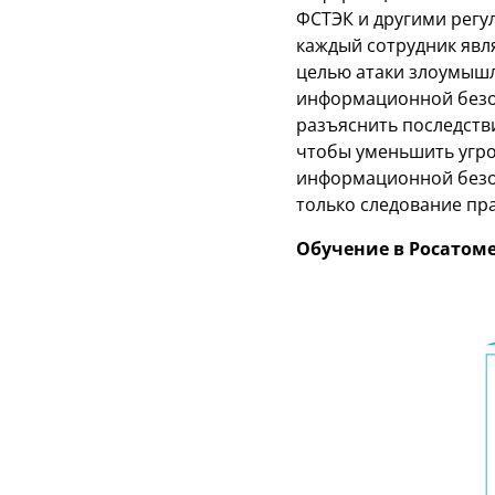
ФСТЭК и другими регул
каждый сотрудник явл
целью атаки злоумышле
информационной безо
разъяснить последстви
чтобы уменьшить угро
информационной безоп
только следование пра
Обучение в Росатом