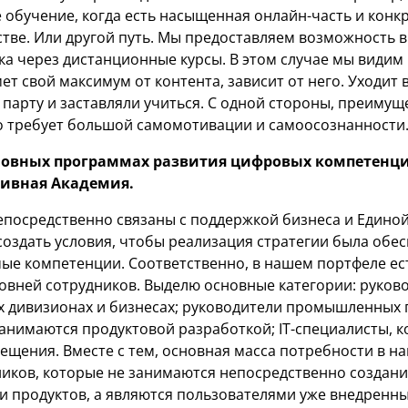
 обучение, когда есть насыщенная онлайн-часть и конкр
тве. Или другой путь. Мы предоставляем возможность 
а через дистанционные курсы. В этом случае мы видим 
мет свой максимум от контента, зависит от него. Уходит
 парту и заставляли учиться. С одной стороны, преимущ
то требует большой самомотивации и самоосознанности
новных программах развития цифровых компетенци
тивная Академия.
посредственно связаны с поддержкой бизнеса и Едино
создать условия, чтобы реализация стратегии была обе
е компетенции. Соответственно, в нашем портфеле ес
ровней сотрудников. Выделю основные категории: руков
 дивизионах и бизнесах; руководители промышленных 
занимаются продуктовой разработкой; IT-специалисты,
щения. Вместе с тем, основная масса потребности в на
ников, которые не занимаются непосредственно создан
и продуктов, а являются пользователями уже внедренны