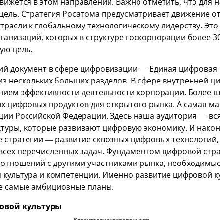
вижется в этом направлении. Важно отметить, что для 
оцель. Стратегия Росатома предусматривает движение о
трасли к глобальному технологическому лидерству. Это
ганизаций, которых в структуре госкорпорации более 3
ую цель.
 документ в сфере цифровизации — Единая цифровая с
 из нескольких больших разделов. В сфере внутренней 
ием эффективности деятельности корпорации. Более ш
х цифровых продуктов для открытого рынка. А самая м
ии Российской Федерации. Здесь наша аудитория — вся
ктуры, которые развивают цифровую экономику. И након
 стратегии — развитие сквозных цифровых технологий,
всех перечисленных задач. Фундаментом цифровой стра
 отношений с другими участниками рынка, необходимы
 культура и компетенции. Именно развитие цифровой к
е самые амбициозные планы.
овой культуры