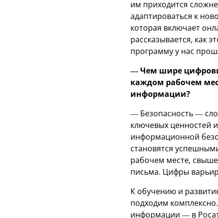
им приходится сложнее
адаптироваться к нов
которая включает онл
рассказывается, как э
программу у нас прошл
— Чем шире цифрови
каждом рабочем мес
информации?
— Безопасность — слож
ключевых ценностей и 
информационной безоп
становятся успешными
рабочем месте, свыше
письма. Цифры варьиру
К обучению и развити
подходим комплексно.
информации — в Роса