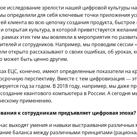
е исследование зрелости нашей цифровой культуры нач
мы определили для себя ключевые точки приложения уси
ей клиента во всю цепочку создания продукта, быстрое
и открытая культура, в которой приветствуется желание
 рамках этих тем мы вовлекли в мероприятия по разви
ителей и сотрудников. Например, мы проводим сессии 
ли открыто рассказывают о своих ошибках, об уроках, к
то может быть ценно другим.
ках ЕЦС, конечно, имеют определенные показатели на к
осрочную перспективу. Вместе с тем цифровизация — эт
ируется год за годом. В 2018 году, например, мы даже пр
 создание квантового компьютера в России. А сегодня 
ическому применению.
вания к сотрудникам предъявляет цифровая эпоха?
час выходят умения и навыки выстраивания различных 
ание баланса между различными принципами (рационал