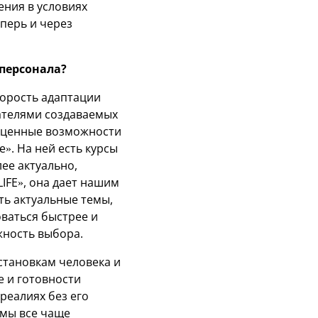
ения в условиях
перь и через
персонала?
корость адаптации
вателями создаваемых
ноценные возможности
». На ней есть курсы
ее актуально,
IFE», она дает нашим
ь актуальные темы,
оваться быстрее и
жность выбора.
становкам человека и
е и готовности
реалиях без его
 мы все чаще