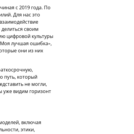
иная с 2019 года. По
лий. Для нас это
 взаимодействие
 делиться своим
тию цифровой культуры
«Моя лучшая ошибка»,
оторые они из них
раткосрочную,
о путь, который
едставить не могли,
мы уже видим горизонт
моделей, включая
ьности, этики,