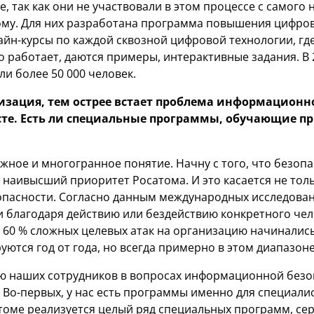
, так как они не участвовали в этом процессе с самого 
ому. Для них разработана программа повышения цифро
айн-курсы по каждой сквозной цифровой технологии, г
то работает, даются примеры, интерактивные задания. В 
и более 50 000 человек.
зация, тем острее встает проблема информационно
те. Есть ли специальные программы, обучающие 
ное и многогранное понятие. Начну с того, что безопа
наивысший приоритет Росатома. И это касается не толь
асности. Согласно данным международных исследовани
 благодаря действию или бездействию конкретного чел
 60 % сложных целевых атак на организацию начиналис
ются год от года, но всегда примерно в этом диапазоне
ю наших сотрудников в вопросах информационной без
 Во-первых, у нас есть программы именно для специали
томе реализуется целый ряд специальных программ, с