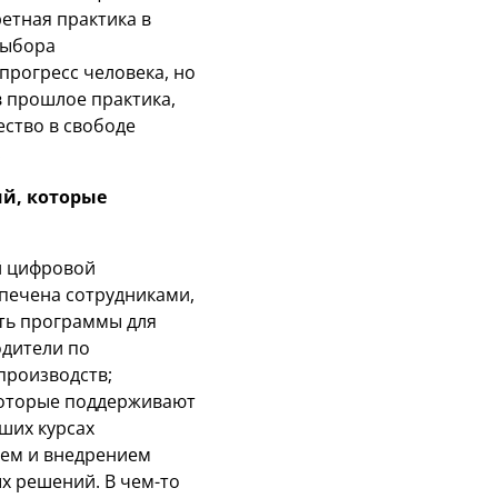
етная практика в
выбора
прогресс человека, но
 в прошлое практика,
ество в свободе
.
й, которые
й цифровой
спечена сотрудниками,
ть программы для
одители по
производств;
 которые поддерживают
ших курсах
ием и внедрением
х решений. В чем-то