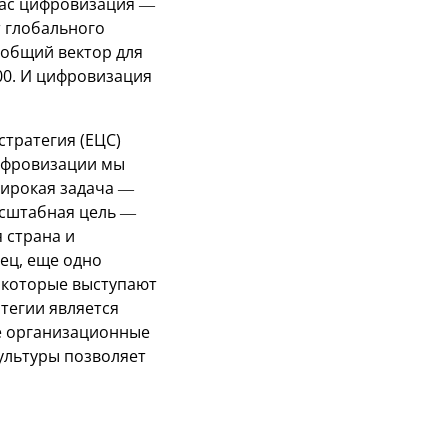
нас цифровизация —
т глобального
 общий вектор для
00. И цифровизация
тратегия (ЕЦС)
цифровизации мы
ирокая задача —
асштабная цель —
 страна и
ец, еще одно
 которые выступают
тегии является
е организационные
ультуры позволяет