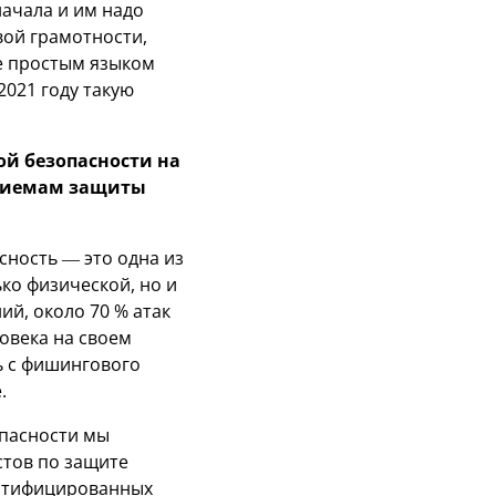
начала и им надо
вой грамотности,
де простым языком
2021 году такую
й безопасности на
приемам защиты
сность — это одна из
ко физической, но и
й, около 70 % атак
овека на своем
ь с фишингового
.
опасности мы
стов по защите
ертифицированных