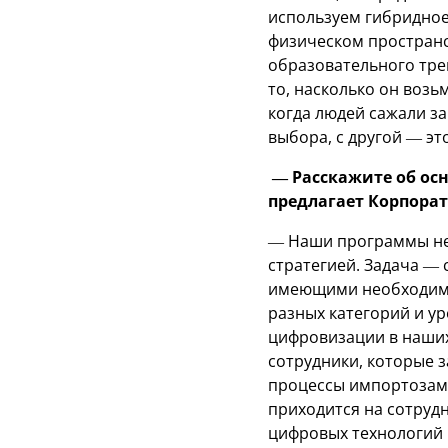
используем гибридное
физическом пространс
образовательного трек
то, насколько он возь
когда людей сажали за
выбора, с другой — э
— Расскажите об ос
предлагает Корпора
— Наши программы не
стратегией. Задача — 
имеющими необходимы
разных категорий и у
цифровизации в наших
сотрудники, которые 
процессы импортозаме
приходится на сотруд
цифровых технологий 