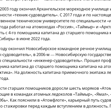
2003 году окончил Архангельское мореходное училище и
ости «техник-судоводитель». С 2017 года и по настояще
венном техническом университете по специальности «
 года работал на атомоходах «Россия», «Таймыр» и «Арк
уть с 4-го помощника капитана до старшего помощника 
ибирь» в июне 2022 года.
 году окончил Новосибирское командное речное училище 
к-судоводитель», в 2006-м — Новосибирскую государст
о специальности «инженер-судоводитель». Прошел проф
ника капитана до старшего помощника капитана на атом
рктика». На должность капитана приемочного экипажа л
года.
ости старших помощников доросли шесть моряков «Атом
ющие в командах атомных ледоколов «Таймыр», «Ямал», 
Обь». Как пояснили в «Атомфлоте», карьерный путь судо
о стажировки перед каждым вступлением в должность. П