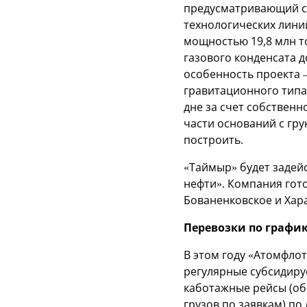
предусматривающий с
технологических лини
мощностью 19,8 млн то
газового конденсата до
особенность проекта 
гравитационного типа
дне за счет собственн
части оснований с гру
построить.
«Таймыр» будет задей
нефти». Компания гото
Бованенковское и Хар
Перевозки по графи
В этом году «Атомфло
регулярные субсидиру
каботажные рейсы (об
грузов по заявкам) п