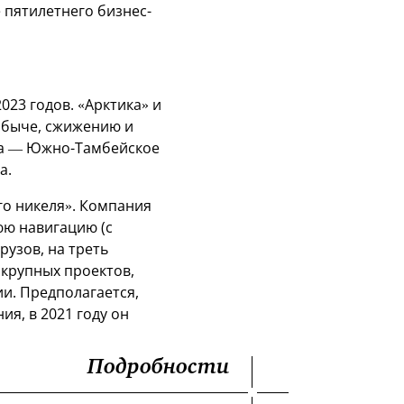
 пятилетнего бизнес-
23 годов. «Арктика» и
добыче, сжижению и
за — Южно-Тамбейское
а.
го никеля». Компания
юю навигацию (с
рузов, на треть
 крупных проектов,
и. Предполагается,
ия, в 2021 году он
Подробности