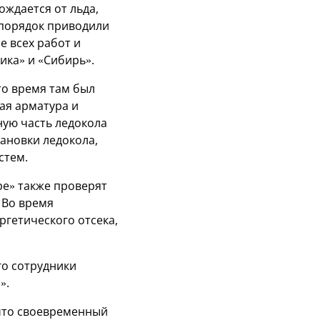
ождается от льда,
 порядок приводили
е всех работ и
ика» и «Сибирь».
то время там был
ая арматура и
ную часть ледокола
ановки ледокола,
стем.
ре» также проверят
 Во время
гетического отсека,
го сотрудники
».
 что своевременный