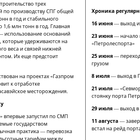
троительство трех
Хроника регулярн
й по производству СПГ общей
нн в год и стабильного
16 июня
— выход и
 1,6 млн тонн в год. Главная
— использование оснований
23 июня
— начало 
, которые удерживаются на
«Петролеспорта»
ого веса и связей нижней
25 июня
— переход
нтом. Их еще предстоит
грузом
8 июля
— выход в 
ствован на проектах «Газпром
вит к отработке
21 июля
— «Севмор
асавэйское месторождения.
стоянку порта Пет
ку
29 июля
— выход в
т» впервые запустил по СМП
11 августа
— завер
емые государством
встал на рейд пор
ычная практика — перевозка
о льготным тарифам между