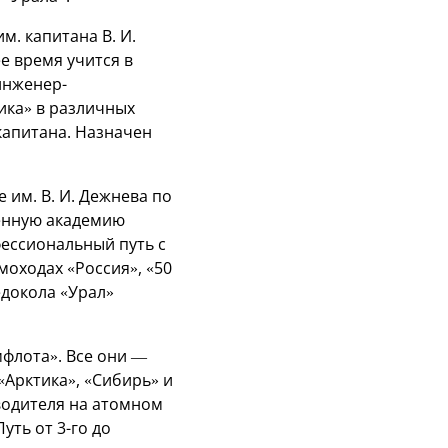
м. капитана В. И.
е время учится в
инженер-
тика» в различных
капитана. Назначен
им. В. И. Дежнева по
венную академию
ессиональный путь с
оходах «Россия», «50
едокола «Урал»
флота». Все они —
«Арктика», «Сибирь» и
водителя на атомном
уть от 3-го до