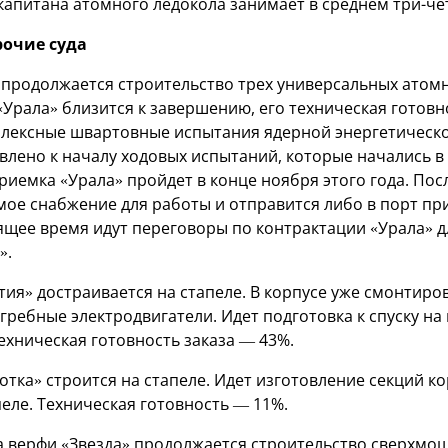
апитана атомного ледокола занимает в среднем три-че
рочие суда
 продолжается строительство трех универсальных атом
«Урала» близится к завершению, его техническая готовн
плексные швартовные испытания ядерной энергетическо
влено к началу ходовых испытаний, которые начались в 
риемка «Урала» пройдет в конце ноября этого года. Пос
ое снабжение для работы и отправится либо в порт при
оящее время идут переговоры по контрактации «Урала» 
».
тия» достраивается на стапеле. В корпусе уже смонтир
гребные электродвигатели. Идет подготовка к спуску на
Техническая готовность заказа — 43%.
тка» строится на стапеле. Идет изготовление секций ко
еле. Техническая готовность — 11%.
а верфи «Звезда» продолжается строительство сверхмо