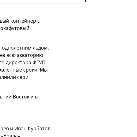
вый контейнер с
орокафутовый
о однолетним льдом,
ез всю акваторию
ого директора ФГУП
овленные сроки. Мы
олнили свои
ьний Восток и в
рев и Иван Курбатов.
«Урала».