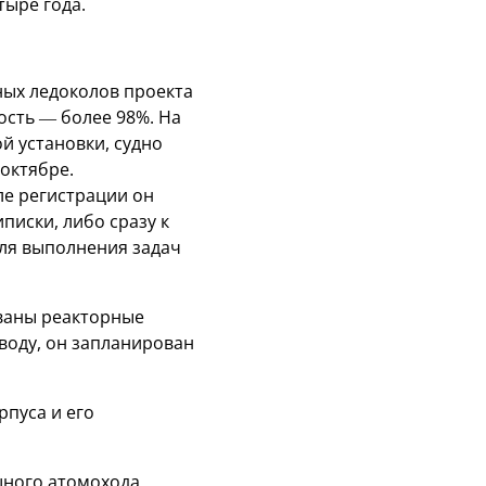
тыре года.
ных ледоколов проекта
ость — более 98%. На
й установки, судно
октябре.
ле регистрации он
писки, либо сразу к
для выполнения задач
ованы реакторные
 воду, он запланирован
рпуса и его
щного атомохода