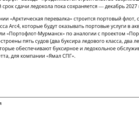
 срок сдачи ледокола пока сохраняется — декабрь 2027 
нии «Арктическая перевалка» строится портовый флот, 
сса Arc4, которые будут оказывать портовые услуги в 
али «Портофлот-Мурманск» по аналогии с проектом «Пор
троены пять судов (два буксира ледового класса, два л
оторые обеспечивают буксирное и ледокольное обслужив
тта, для компании «Ямал СПГ».
я