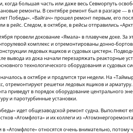
и, когда большая часть или даже весь Севморпуть освоб
лановые ремонты. В сентябре ремонт был в разгаре — в
 лет Победы». «Вайгач» прошел ремонт первым, его посл
и в рейс. Следом, в октябре, в рейсы отправились «Аркт
нтября провели докование «Ямала» в плавучем доке. За э
нторулевой комплекс и отремонтированы донно-бортов
конструкции ледовых ящиков и судовых цистерн. Подвод
сле вывода из дока начали перезаряжать реакторные уст
сновного технологического оборудования и судовых си
началось в октябре и продлится три недели. На «Таймы
с, отремонтируют решетки ледовых ящиков и арматуру.
та приведут в порядок оборудование центрального энер
туру и паротурбинные установки.
Победы» идет общезаводской ремонт судна. Выполняют е
стков «Атомфлота» и их коллеги из «Атомэнергоремонта
 в «Атомфлоте» относятся очень внимательно, потому