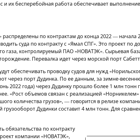
йс и их бесперебойная работа обеспечивает выполнение
 распределены по контрактам до конца 2022 — начала 20
 водить суда по контракту с «Ямал СПГ». Это проект по 
го газа, контролируемый ПАО «НОВАТЭК». Сырьевая ба
торождение. Перевалка идет через морской порт Сабетт
удут обеспечивать проводку судов для нужд «Норильско
от через порт Дудинка. По ее данным, за зимне-весенн
юнь 2022 года) через Дудинку прошло более 1 млн тонн г
нее. «Рост объемов связан с реализацией «Норникелем»
шого количества грузов», — говорится в релизе компани
ой грузооборот Дудинки составит 4 млн тонн. Для сравнен
ь обязательства по контракту
 проект компании «НОВАТЭК»,