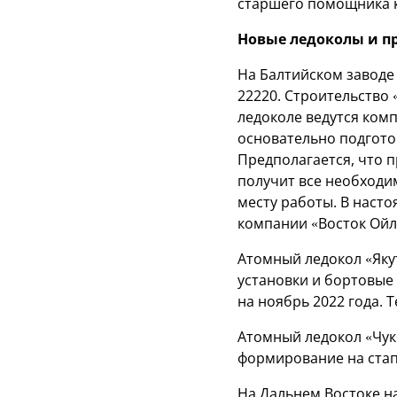
старшего помощника к
Новые ледоколы и п
На Балтийском заводе
22220. Строительство 
ледоколе ведутся ком
основательно подгото
Предполагается, что п
получит все необходим
месту работы. В наст
компании «Восток Ойл
Атомный ледокол «Яку
установки и бортовые 
на ноябрь 2022 года. 
Атомный ледокол «Чуко
формирование на стап
На Дальнем Востоке н