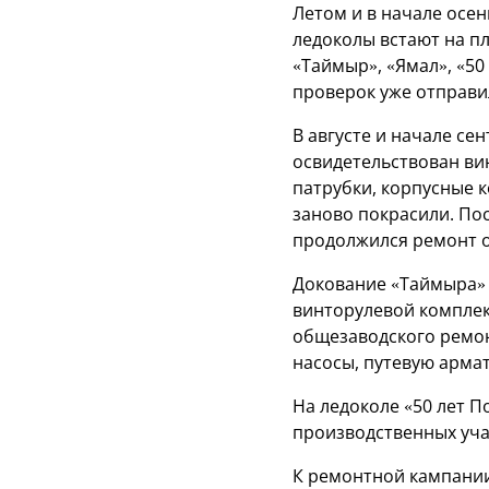
Летом и в начале осен
ледоколы встают на п
«Таймыр», «Ямал», «50
проверок уже отправил
В августе и начале се
освидетельствован ви
патрубки, корпусные 
заново покрасили. По
продолжился ремонт о
Докование «Таймыра» 
винторулевой комплек
общезаводского ремон
насосы, путевую арма
На ледоколе «50 лет 
производственных уча
К ремонтной кампании