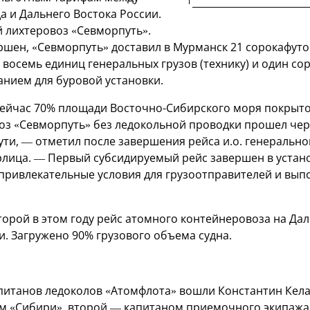
а и Дальнего Востока России.
 лихтеровоз «Севморпуть».
ршен, «Севморпуть» доставил в Мурманск 21 сорокафуто
восемь единиц генеральных грузов (технику) и один с
анием для буровой установки.
 сейчас 70% площади Восточно-Сибирского моря покрыт
з «Севморпуть» без ледокольной проводки прошел чер
ути, — отметил после завершения рейса и.о. генеральн
лица. — Первый субсидируемый рейс завершен в устан
привлекательные условия для грузоотправителей и вып
торой в этом году рейс атомного контейнеровоза на Дал
. Загружено 90% грузового объема судна.
апитанов ледоколов «Атомфлота» вошли Константин Кела
м «Сибири», второй — капитаном приемочного экипажа 