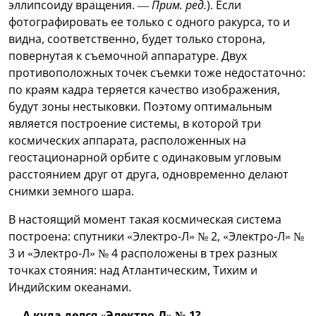
эллипсоиду вращения. —
Прим. ред.
). Если
фотографировать ее только с одного ракурса, то и
видна, соответственно, будет только сторона,
повернутая к съемочной аппаратуре. Двух
противоположных точек съемки тоже недостаточно:
по краям кадра теряется качество изображения,
будут зоны нестыковки. Поэтому оптимальным
является построение системы, в которой три
космических аппарата, расположенных на
геостационарной орбите с одинаковым угловым
расстоянием друг от друга, одновременно делают
снимки земного шара.
В настоящий момент такая космическая система
построена: спутники «Электро-Л» № 2, «Электро-Л» №
3 и «Электро-Л» № 4 расположены в трех разных
точках стояния: над Атлантическим, Тихим и
Индийским океанами.
— А куда делся «Электро-Л» № 1?