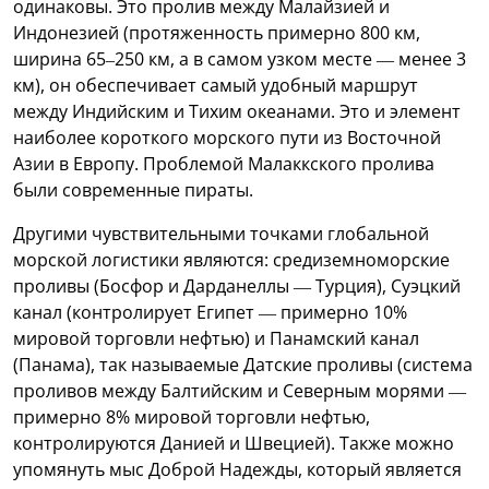
одинаковы. Это пролив между Малайзией и
Индонезией (протяженность примерно 800 км,
ширина 65–250 км, а в самом узком месте — менее 3
км), он обеспечивает самый удобный маршрут
между Индийским и Тихим океанами. Это и элемент
наиболее короткого морского пути из Восточной
Азии в Европу. Проблемой Малаккского пролива
были современные пираты.
Другими чувствительными точками глобальной
морской логистики являются: средиземноморские
проливы (Босфор и Дарданеллы — Турция), Суэцкий
канал (контролирует Египет — примерно 10%
мировой торговли нефтью) и Панамский канал
(Панама), так называемые Датские проливы (система
проливов между Балтийским и Северным морями —
примерно 8% мировой торговли нефтью,
контролируются Данией и Швецией). Также можно
упомянуть мыс Доброй Надежды, который является