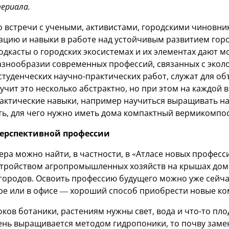
ериала.
о встречи с учеными, активистами, городскими чиновни
ию и навыки в работе над устойчивым развитием горо
одкасты о городских экосистемах и их элементах дают 
азнообразии современных профессий, связанных с эколо
студенческих научно-практических работ, служат для о
вучит это несколько абстрактно, но при этом на каждой
актические навыки, например научиться выращивать н
ть, для чего нужно иметь дома компактный вермикомпос
перспективной профессии
ра можно найти, в частности, в «Атласе новых професс
стройством агропромышленных хозяйств на крышах домо
городов. Освоить профессию будущего можно уже сейч
ре или в офисе — хороший способ приобрести новые ко
ков ботаники, растениям нужны свет, вода и что-то пл
лень выращивается методом гидропоники, то почву заме