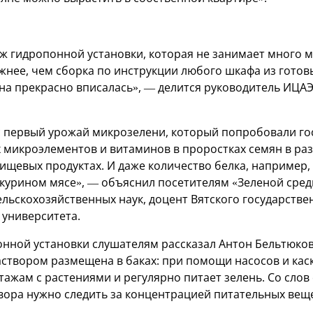
ж гидропонной установки, которая не занимает много м
жнее, чем сборка по инструкции любого шкафа из готовы
на прекрасно вписалась», — делится руководитель ИЦА
с первый урожай микрозелени, который попробовали гос
 микроэлементов и витаминов в проростках семян в ра
ищевых продуктах. И даже количество белка, например,
курином мясе», — объяснил посетителям «Зеленой сред
ельскохозяйственных наук, доцент Вятского государстве
 университета.
нной установки слушателям рассказал Антон Бельтюков.
аствором размещена в баках: при помощи насосов и кас
тажам с растениями и регулярно питает зелень. Со слов
твора нужно следить за концентрацией питательных веще