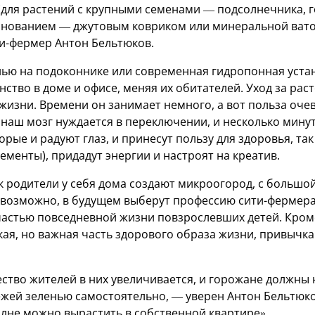
(для растений с крупными семенами — подсолнечника, 
основанием — джутовым ковриком или минеральной вато
и-фермер Антон Бельтюков.
ью на подоконнике или современная гидропонная уста
тво в доме и офисе, меняя их обитателей. Уход за рас
жизни. Времени он занимает немного, а вот польза оче
 наш мозг нуждается в переключении, и несколько мину
орые и радуют глаз, и принесут пользу для здоровья, так
менты), придадут энергии и настроят на креатив.
ак родители у себя дома создают микроогород, с больш
, возможно, в будущем выберут профессию сити-ферме
частью повседневной жизни повзрослевших детей. Кроме
ая, но важная часть здорового образа жизни, привычка
ество жителей в них увеличивается, и горожане должны
ежей зеленью самостоятельно, — уверен Антон Бельтюко
олне можно вырастить в собственной квартире».