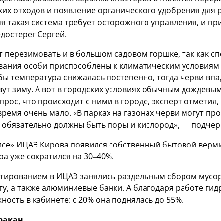
ких отходов и появление органического удобрения для 
мя такая система требует осторожного управления, и п
достерег Сергей.
 перезимовать и в большом садовом горшке, так как с
ания особи приспособлены к климатическим условиям
бы температура снижалась постепенно, тогда черви впа
ут зиму. А вот в городских условиях обычным дождевы
прос, что происходит с ними в городе, эксперт отметил
время очень мало. «В парках на газонах черви могут пр
м обязательно должны быть поры и кислород», — подчер
фисе» ИЦАЭ Кирова появился собственный бытовой верм
а уже сократился на 30–40%.
тированием в ИЦАЭ занялись раздельным сбором мусор
агу, а также алюминиевые банки. А благодаря работе ги
ость в кабинете: с 20% она поднялась до 55%.
ракан