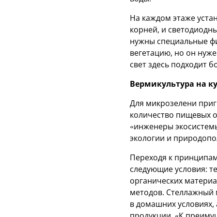
На каждом этаже уста
корней, и светодиодн
нужны специальные фи
вегетацию, но он нуже
свет здесь подходит б
Вермикультура на ку
Для микрозелени приг
количество пищевых о
«инженеры экосистемы»
экологии и природопо
Переходя к принципам
следующие условия: т
органических материа
методов. Стеллажный 
в домашних условиях,
продукции. «К преиму