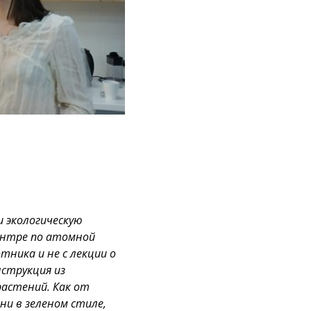
 экологическую
ентре по атомной
отника и не с лекции о
нструкция из
растений. Как от
ни в зеленом стиле,