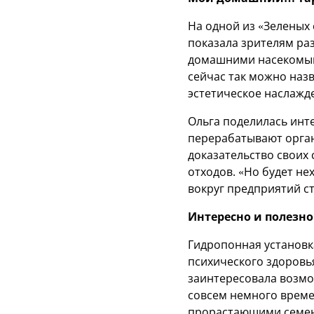
На одной из «Зеленых 
показала зрителям раз
домашними насекомым
сейчас так можно назв
эстетическое наслажд
Ольга поделилась инте
перерабатывают органи
доказательство своих
отходов. «Но будет не
вокруг предприятий ст
Интересно и полезно
Гидропонная установк
психического здоровья
заинтересовала возмо
совсем немного време
прорастающими семена