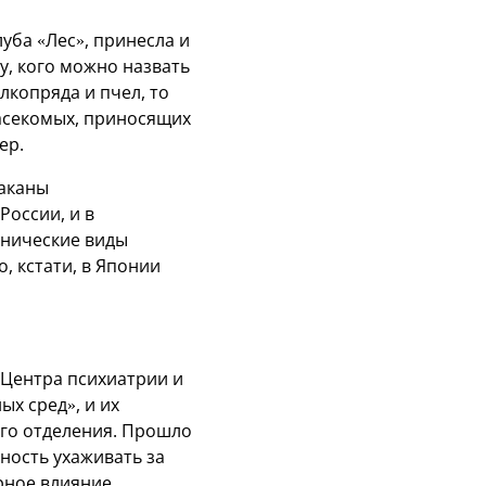
луба «Лес», принесла и
у, кого можно назвать
копряда и пчел, то
 насекомых, приносящих
ер.
раканы
России, и в
анические виды
, кстати, в Японии
 Центра психиатрии и
ых сред», и их
го отделения. Прошло
ность ухаживать за
рное влияние.