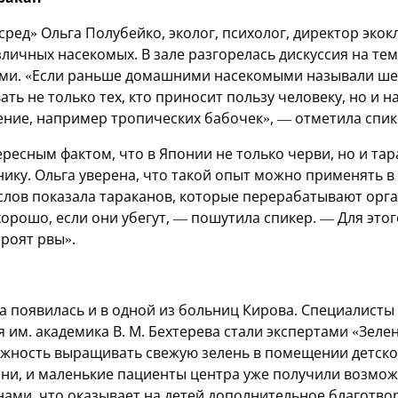
сред» Ольга Полубейко, эколог, психолог, директор экок
личных насекомых. В зале разгорелась дискуссия на тем
и. «Если раньше домашними насекомыми называли шел
ать не только тех, кто приносит пользу человеку, но и
ение, например тропических бабочек», — отметила спик
ресным фактом, что в Японии не только черви, но и та
ку. Ольга уверена, что такой опыт можно применять в 
 слов показала тараканов, которые перерабатывают орг
хорошо, если они убегут, — пошутила спикер. — Для этого
роят рвы».
а появилась и в одной из больниц Кирова. Специалисты
 им. академика В. М. Бехтерева стали экспертами «Зелен
жность выращивать свежую зелень в помещении детско
ни, и маленькие пациенты центра уже получили возмож
ми, что оказывает на детей дополнительное благотво