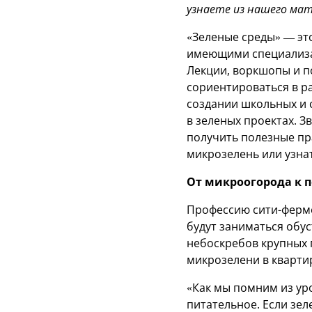
узнаете из нашего мат
«Зеленые среды» — эт
имеющими специализац
Лекции, воркшопы и п
сориентироваться в р
создании школьных и 
в зеленых проектах. З
получить полезные пр
микрозелень или узна
От микроогорода к 
Профессию сити-ферме
будут заниматься обу
небоскребов крупных 
микрозелени в кварти
«Как мы помним из уро
питательное. Если зе