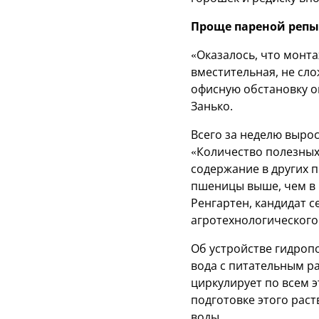
Проще пареной репы
«Оказалось, что монта
вместительная, не сло
офисную обстановку о
Занько.
Всего за неделю выро
«Количество полезных
содержание в других п
пшеницы выше, чем в 
Ренгартен, кандидат с
агротехнологического
Об устройстве гидропо
вода с питательным р
циркулирует по всем э
подготовке этого рас
воды.