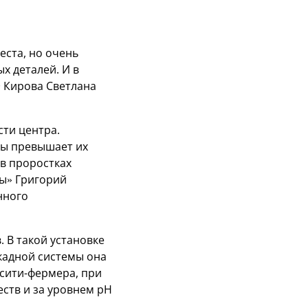
еста, но очень
х деталей. И в
Э Кирова Светлана
ти центра.
зы превышает их
 в проростках
ы» Григорий
нного
 В такой установке
кадной системы она
 сити-фермера, при
ств и за уровнем pH