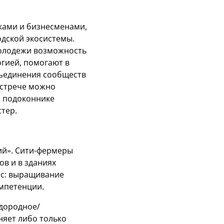
ками и бизнесменами,
дской экосистемы.
молодежи возможность
гией, помогают в
бъединения сообществ
 встрече можно
а подоконнике
тер.
ий». Сити-фермеры
в и в зданиях
ас: выращивание
мпетенции.
одородное/
няет либо только