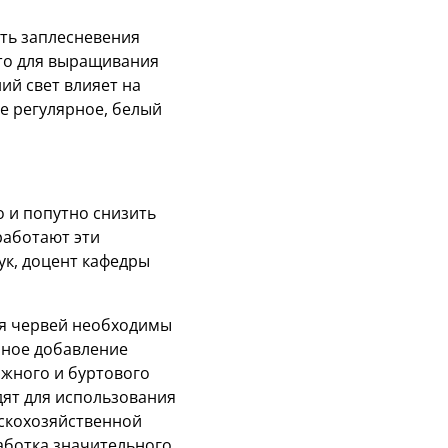
ть заплесневения
что для выращивания
ий свет влияет на
ие регулярное, белый
 и попутно снизить
работают эти
ук, доцент кафедры
ля червей необходимы
рное добавление
ажного и буртового
ят для использования
ьскохозяйственной
аботка значительного