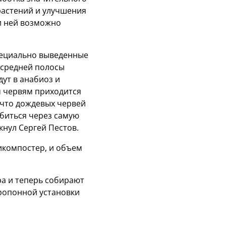
растений и улучшения
ри ней возможно
пециально выведенные
 средней полосы
дут в анабиоз и
м червям приходится
, что дождевых червей
обиться через самую
кнул Сергей Пестов.
икомпостер, и объем
а и теперь собирают
дропонной установки