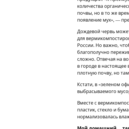
количества органичес
почвы, но в то же вре
появление мух», — пре
Дождевой червь может
для вермикомпостиров
России. Но важно, что
благополучно пережив
сложно. Отвечая на во
в городе в настоящее 
плотную почву, но та
Кстати, в «зеленом о
выбрасываемого мусор
Вместе с вермикомпос
пластик, стекло и бум
нормализовалась влажн
Мой домашний… та