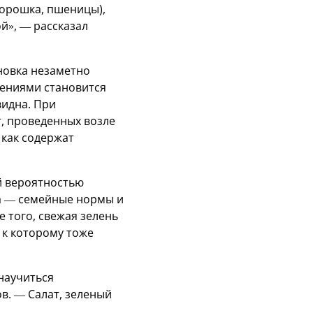
горошка, пшеницы),
й», — рассказал
новка незаметно
тениями становится
видна. При
т, проведенных возле
 как содержат
ой вероятностью
ра — семейные нормы и
 того, свежая зелень
 к которому тоже
 научиться
в. — Салат, зеленый