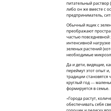
питательный раствор 
либо он же вместе с 
предприниматель, сит
Обычный ящик с зелен
преображают пространс
частью повседневной 
интенсивной нагрузке
зеленых растений (кот
необходимые микроэле
Да и дети, видящие, к
переймут этот опыт и
традиции становятся 
круглый год — маленьк
формируется в семье.
«Города растут, колич
обеспечивать себя св
горошек и редиску вп