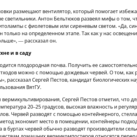
новки размещают вентилятор, который помогает избежа
ые светильники. Антон Бельтюков развеял мифы о том, 
толампы с фиолетовым или сиреневым светом. «Да, син
н только на определенном этапе. Так как у нас освещен
ольше», — рассказал он.
хне и в саду
одится плодородная почва. Получить ее самостоятельно
тходов можно с помощью дождевых червей. О том, как 
, рассказал Сергей Пестов, кандидат биологических на
льзования ВятГУ.
 вермикультивирования, Сергей Пестов отметил, что д
емпература 20–25 градусов, высокая влажность и регуля
лов. Червей разводят с помощью контейнерного, стелл
метод экономит место в помещении, контейнеры подход
 а в буртах червей обычно разводят производители сел
ществам домашних вермикомпостеров относятся перер